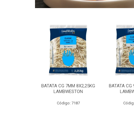
 9MM 6X2,5KG
BATATA CG 7MM 8X2,25KG
BATATA CG 
 LAMBWEST
LAMBWESTON
LAMB
o: 9035
Código: 7187
Códig