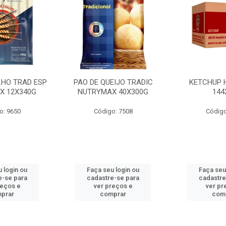
LHO TRAD ESP
PAO DE QUEIJO TRADIC
KETCHUP 
X 12X340G
NUTRYMAX 40X300G
144
o: 9650
Código: 7508
Código
 login ou
Faça seu login ou
Faça seu
e-se para
cadastre-se para
cadastre
reços e
ver preços e
ver pr
prar
comprar
com