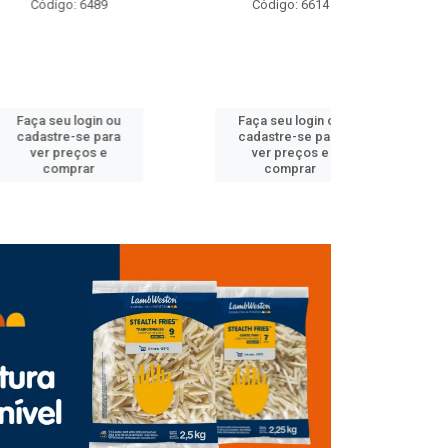
: 6489
Código: 6614
Código
 login ou
Faça seu login ou
Faça seu 
-se para
cadastre-se para
cadastre
eços e
ver preços e
ver pr
prar
comprar
comp