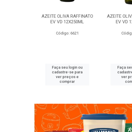
VA RAFFINATO
AZEITE OLIVA RAFFINATO
AZEITE OLI
ET 6X2L
EV VD 12X250ML
EV VD 
o: 8060
Código: 6621
Códig
u login ou
Faça seu login ou
Faça seu
e-se para
cadastre-se para
cadastr
reços e
ver preços e
ver p
mprar
comprar
com