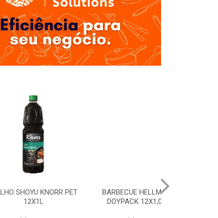
U KNORR PET
BARBECUE HELLMANNS
MAIONESE 
X1L
DOYPACK 12X1,01KG
BAG 6X