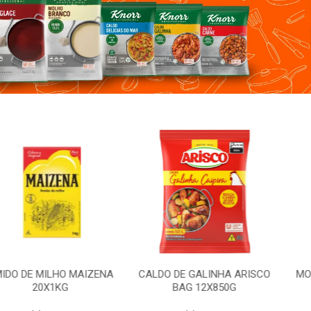
ILHO MAIZENA
CALDO DE GALINHA ARISCO
MOLHO SHOY
X1KG
BAG 12X850G
12