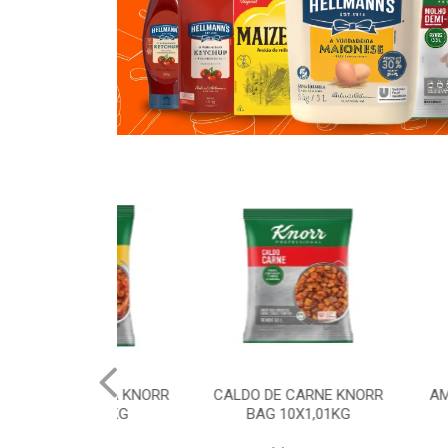
ALINHA KNORR
CALDO DE CARNE KNORR
AMIDO DE M
0X1,01KG
BAG 10X1,01KG
20