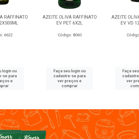
VA RAFFINATO
AZEITE OLIVA RAFFINATO
AZEITE OLIV
12X500ML
EV PET 6X2L
EV VD 1
o: 6622
Código: 8060
Código
 login ou
Faça seu login ou
Faça seu
e-se para
cadastre-se para
cadastre
reços e
ver preços e
ver pr
prar
comprar
com