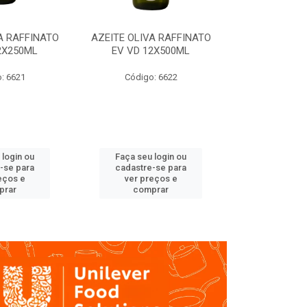
A RAFFINATO
AZEITE OLIVA RAFFINATO
AZEITE OLIV
2X250ML
EV VD 12X500ML
EV PET
: 6621
Código: 6622
Código
 login ou
Faça seu login ou
Faça seu 
-se para
cadastre-se para
cadastre
eços e
ver preços e
ver pr
prar
comprar
comp