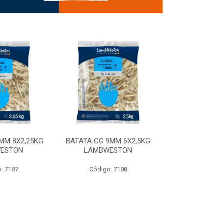
MM 8X2,25KG
BATATA CG 9MM 6X2,5KG
BATATA CG 9
ESTON
LAMBWESTON
STEALTH 
: 7187
Código: 7188
Código