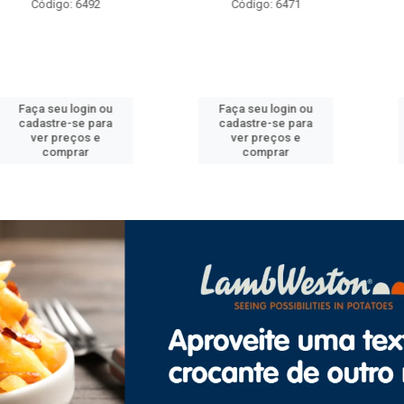
o: 6492
Código: 6471
Código
 login ou
Faça seu login ou
Faça seu
e-se para
cadastre-se para
cadastre
reços e
ver preços e
ver pr
prar
comprar
com