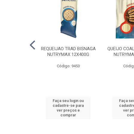
 SUINA EDER
REQUEIJAO TRAD BISNAGA
QUEIJO COA
X5KG
NUTRYMAX 12X400G
NUTRYMA
o: 2270
Código: 9453
Códig
u login ou
Faça seu login ou
Faça seu
e-se para
cadastre-se para
cadastr
reços e
ver preços e
ver p
mprar
comprar
com