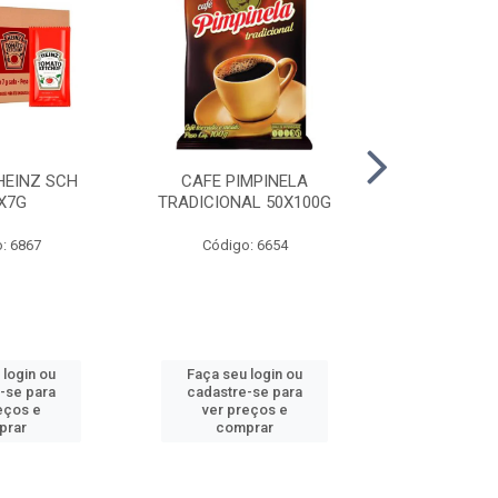
HEINZ SCH
CAFE PIMPINELA
MAIONESE 
X7G
TRADICIONAL 50X100G
DOYPACK
: 6867
Código: 6654
Código
 login ou
Faça seu login ou
Faça seu 
-se para
cadastre-se para
cadastre
eços e
ver preços e
ver pr
prar
comprar
comp