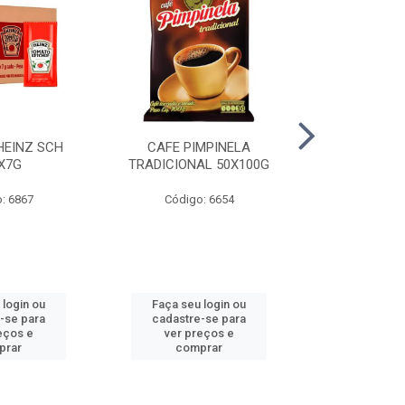
HEINZ SCH
CAFE PIMPINELA
MAIONESE 
X7G
TRADICIONAL 50X100G
DOYPACK
: 6867
Código: 6654
Código
 login ou
Faça seu login ou
Faça seu 
-se para
cadastre-se para
cadastre
eços e
ver preços e
ver pr
prar
comprar
comp