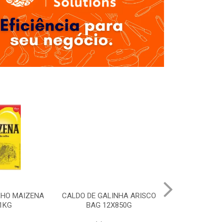
LHO MAIZENA
CALDO DE GALINHA ARISCO
MOLHO SHOYU
1KG
BAG 12X850G
12X