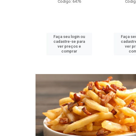
o: 6478
Código: 6476
Códig
u login ou
Faça seu login ou
Faça seu
e-se para
cadastre-se para
cadastr
reços e
ver preços e
ver p
mprar
comprar
com