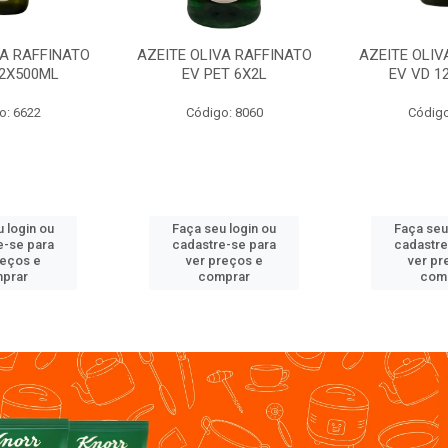
VA RAFFINATO
AZEITE OLIVA RAFFINATO
AZEITE OLIV
12X500ML
EV PET 6X2L
EV VD 1
o: 6622
Código: 8060
Código
 login ou
Faça seu login ou
Faça seu
e-se para
cadastre-se para
cadastre
reços e
ver preços e
ver pr
prar
comprar
com