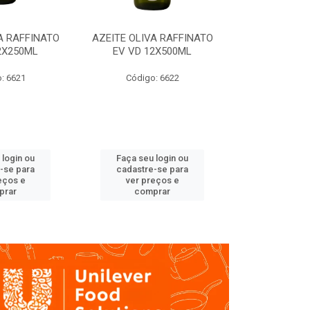
A RAFFINATO
AZEITE OLIVA RAFFINATO
AZEITE OLIV
2X250ML
EV VD 12X500ML
EV PET
: 6621
Código: 6622
Código
 login ou
Faça seu login ou
Faça seu 
-se para
cadastre-se para
cadastre
eços e
ver preços e
ver pr
prar
comprar
comp