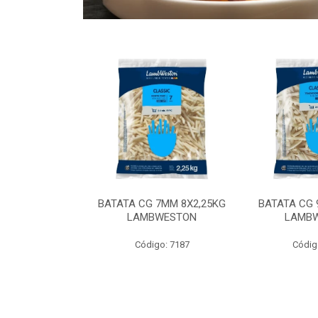
 9MM 6X2,5KG
BATATA CG 7MM 8X2,25KG
BATATA CG 
 LAMBWEST
LAMBWESTON
LAMB
o: 9035
Código: 7187
Códig