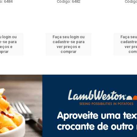
o: 6484
Código: 6482
Código
 login ou
Faça seu login ou
Faça seu
e-se para
cadastre-se para
cadastre
reços e
ver preços e
ver pr
prar
comprar
com