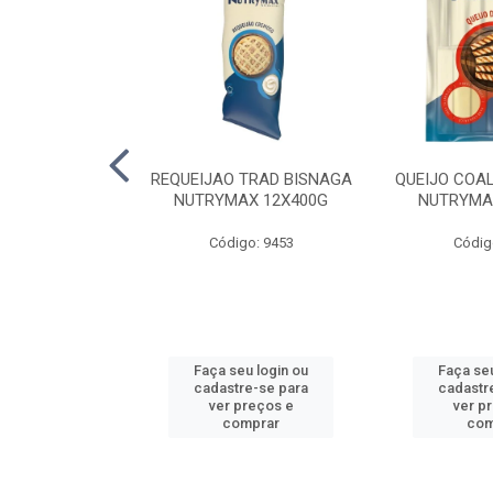
 SUINA EDER
REQUEIJAO TRAD BISNAGA
QUEIJO COA
X5KG
NUTRYMAX 12X400G
NUTRYMA
o: 2270
Código: 9453
Códig
u login ou
Faça seu login ou
Faça seu
e-se para
cadastre-se para
cadastr
reços e
ver preços e
ver p
mprar
comprar
com