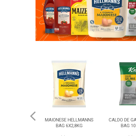
 HELLMANNS
MAIONESE HELLMANNS
CALDO DE G
K 12X1KG
BAG 6X2,8KG
BAG 10