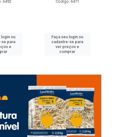
: 6492
Código: 6471
Código
 login ou
Faça seu login ou
Faça seu 
-se para
cadastre-se para
cadastre
eços e
ver preços e
ver pr
prar
comprar
comp