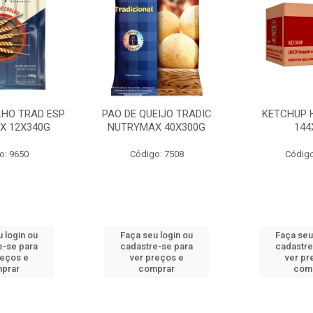
LHO TRAD ESP
PAO DE QUEIJO TRADIC
KETCHUP 
X 12X340G
NUTRYMAX 40X300G
144
o: 9650
Código: 7508
Código
 login ou
Faça seu login ou
Faça seu
e-se para
cadastre-se para
cadastre
reços e
ver preços e
ver pr
prar
comprar
com