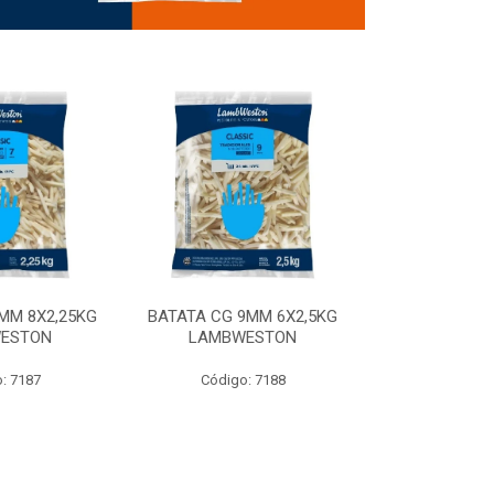
MM 8X2,25KG
BATATA CG 9MM 6X2,5KG
BATATA CG 9
ESTON
LAMBWESTON
STEALTH 
: 7187
Código: 7188
Código