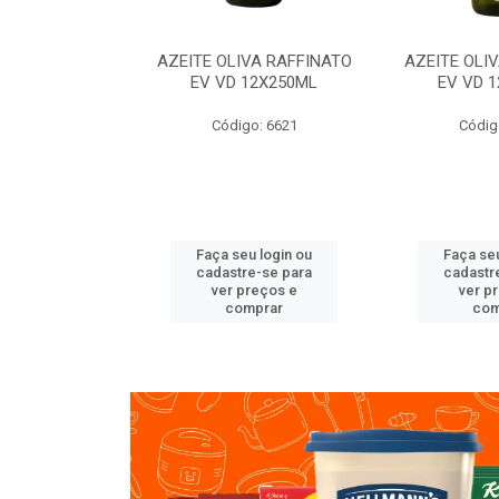
VA RAFFINATO
AZEITE OLIVA RAFFINATO
AZEITE OLI
ET 6X2L
EV VD 12X250ML
EV VD 
o: 8060
Código: 6621
Códig
u login ou
Faça seu login ou
Faça seu
e-se para
cadastre-se para
cadastr
reços e
ver preços e
ver p
mprar
comprar
com