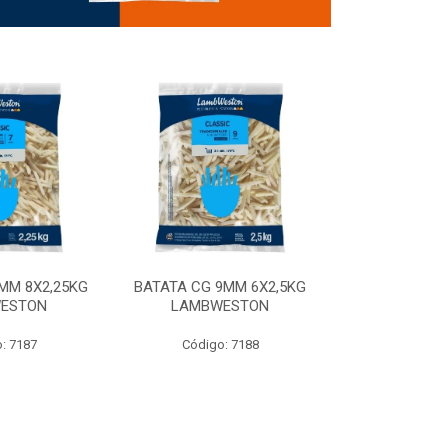
MM 8X2,25KG
BATATA CG 9MM 6X2,5KG
BATATA CG 9
ESTON
LAMBWESTON
STEALTH 
: 7187
Código: 7188
Código