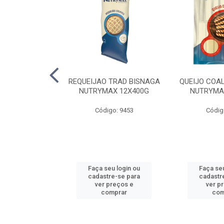
 SUINA EDER
REQUEIJAO TRAD BISNAGA
QUEIJO COA
X5KG
NUTRYMAX 12X400G
NUTRYMA
o: 2270
Código: 9453
Códig
u login ou
Faça seu login ou
Faça seu
e-se para
cadastre-se para
cadastr
reços e
ver preços e
ver p
mprar
comprar
com