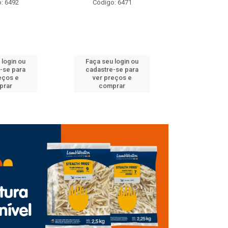
: 6471
Código: 6489
Código
 login ou
Faça seu login ou
Faça seu 
-se para
cadastre-se para
cadastre
eços e
ver preços e
ver pr
prar
comprar
comp