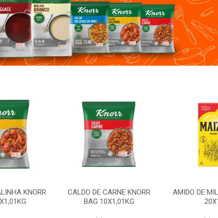
CARNE KNORR
AMIDO DE MILHO MAIZENA
CALDO DE GA
X1,01KG
20X1KG
BAG 1