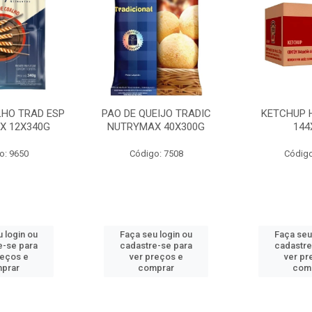
LHO TRAD ESP
PAO DE QUEIJO TRADIC
KETCHUP 
X 12X340G
NUTRYMAX 40X300G
144
o: 9650
Código: 7508
Código
 login ou
Faça seu login ou
Faça seu
e-se para
cadastre-se para
cadastre
reços e
ver preços e
ver pr
prar
comprar
com