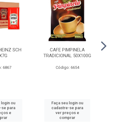
HEINZ SCH
CAFE PIMPINELA
MAIONESE 
X7G
TRADICIONAL 50X100G
DOYPACK
: 6867
Código: 6654
Código
 login ou
Faça seu login ou
Faça seu 
-se para
cadastre-se para
cadastre
eços e
ver preços e
ver pr
prar
comprar
comp