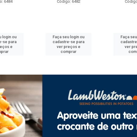
o: 6482
Código: 6492
Código
 login ou
Faça seu login ou
Faça seu
e-se para
cadastre-se para
cadastre
reços e
ver preços e
ver pr
prar
comprar
com