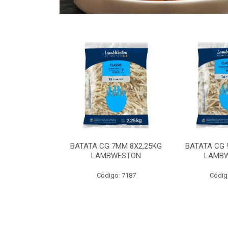
 9MM 6X2,5KG
BATATA CG 7MM 8X2,25KG
BATATA CG 
 LAMBWEST
LAMBWESTON
LAMB
o: 9035
Código: 7187
Códig