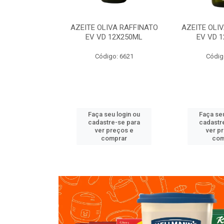
VA RAFFINATO
AZEITE OLIVA RAFFINATO
AZEITE OLI
ET 6X2L
EV VD 12X250ML
EV VD 
o: 8060
Código: 6621
Códig
u login ou
Faça seu login ou
Faça seu
e-se para
cadastre-se para
cadastr
reços e
ver preços e
ver p
mprar
comprar
com