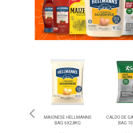
 HELLMANNS
CALDO DE GALINHA KNORR
CALDO DE 
6X2,8KG
BAG 10X1,01KG
BAG 10