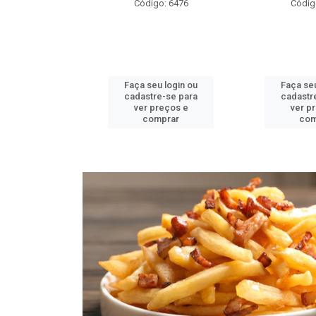
o: 6476
Código: 6484
Códig
u login ou
Faça seu login ou
Faça seu
e-se para
cadastre-se para
cadastr
reços e
ver preços e
ver p
mprar
comprar
com