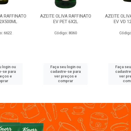
VA RAFFINATO
AZEITE OLIVA RAFFINATO
AZEITE OLIV
12X500ML
EV PET 6X2L
EV VD 1
o: 6622
Código: 8060
Código
 login ou
Faça seu login ou
Faça seu
e-se para
cadastre-se para
cadastre
reços e
ver preços e
ver pr
prar
comprar
com