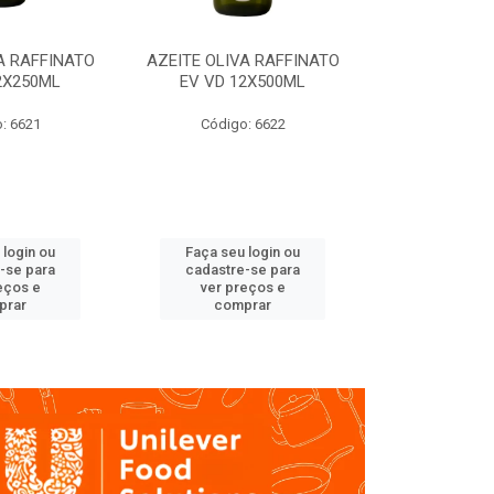
A RAFFINATO
AZEITE OLIVA RAFFINATO
AZEITE OLIV
2X250ML
EV VD 12X500ML
EV PET
: 6621
Código: 6622
Código
 login ou
Faça seu login ou
Faça seu 
-se para
cadastre-se para
cadastre
eços e
ver preços e
ver pr
prar
comprar
comp