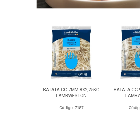
 9MM 6X2,5KG
BATATA CG 7MM 8X2,25KG
BATATA CG 
 LAMBWEST
LAMBWESTON
LAMB
o: 9035
Código: 7187
Códig