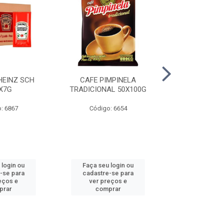
HEINZ SCH
CAFE PIMPINELA
MAIONESE 
X7G
TRADICIONAL 50X100G
DOYPACK
: 6867
Código: 6654
Código
 login ou
Faça seu login ou
Faça seu 
-se para
cadastre-se para
cadastre
eços e
ver preços e
ver pr
prar
comprar
comp