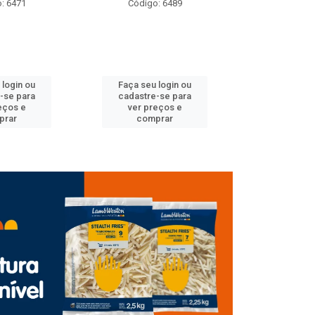
: 6489
Código: 6614
Código
 login ou
Faça seu login ou
Faça seu 
-se para
cadastre-se para
cadastre
eços e
ver preços e
ver pr
prar
comprar
comp