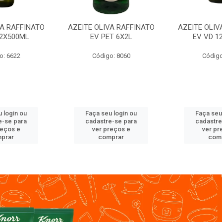
VA RAFFINATO
AZEITE OLIVA RAFFINATO
AZEITE OLIV
12X500ML
EV PET 6X2L
EV VD 1
o: 6622
Código: 8060
Código
 login ou
Faça seu login ou
Faça seu
e-se para
cadastre-se para
cadastre
reços e
ver preços e
ver pr
prar
comprar
com