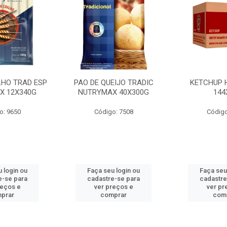
LHO TRAD ESP
PAO DE QUEIJO TRADIC
KETCHUP 
X 12X340G
NUTRYMAX 40X300G
144
o: 9650
Código: 7508
Código
 login ou
Faça seu login ou
Faça seu
e-se para
cadastre-se para
cadastre
reços e
ver preços e
ver pr
prar
comprar
com