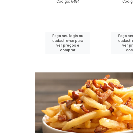
o: 6484
Código: 6482
Códig
u login ou
Faça seu login ou
Faça seu
e-se para
cadastre-se para
cadastr
reços e
ver preços e
ver p
mprar
comprar
com