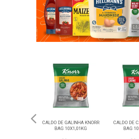
ALINHA KNORR
CALDO DE CARNE KNORR
AMIDO DE M
0X1,01KG
BAG 10X1,01KG
20