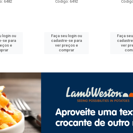
o: 6492
Código: 6471
Código
 login ou
Faça seu login ou
Faça seu
e-se para
cadastre-se para
cadastre
reços e
ver preços e
ver pr
prar
comprar
com