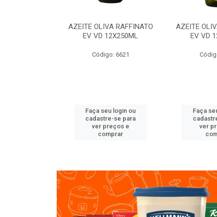
VA RAFFINATO
AZEITE OLIVA RAFFINATO
AZEITE OLI
ET 6X2L
EV VD 12X250ML
EV VD 
o: 8060
Código: 6621
Códig
u login ou
Faça seu login ou
Faça seu
e-se para
cadastre-se para
cadastr
reços e
ver preços e
ver p
mprar
comprar
com