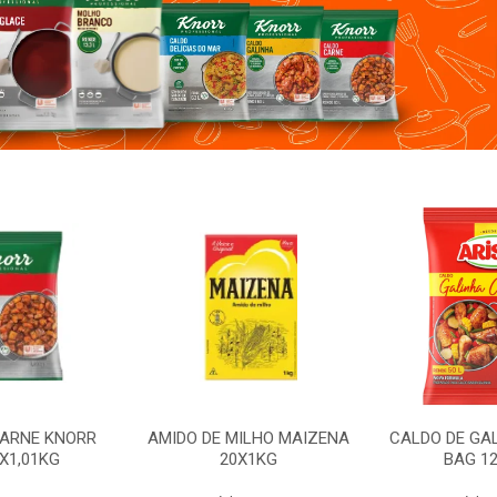
ILHO MAIZENA
CALDO DE GALINHA ARISCO
MOLHO SHOY
X1KG
BAG 12X850G
12