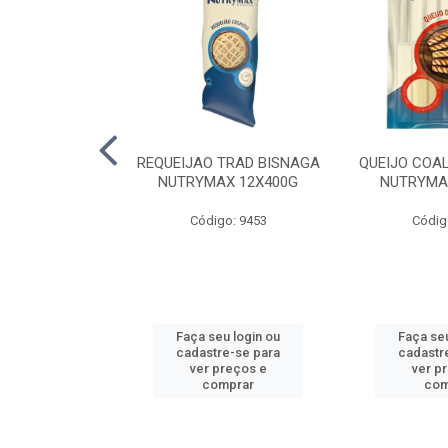
 SUINA EDER
REQUEIJAO TRAD BISNAGA
QUEIJO COA
X5KG
NUTRYMAX 12X400G
NUTRYMA
o: 2270
Código: 9453
Códig
u login ou
Faça seu login ou
Faça seu
e-se para
cadastre-se para
cadastr
reços e
ver preços e
ver p
mprar
comprar
com