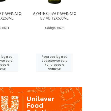
A RAFFINATO
AZEITE OLIVA RAFFINATO
AZEITE OLIV
2X250ML
EV VD 12X500ML
EV PET
: 6621
Código: 6622
Código
 login ou
Faça seu login ou
Faça seu 
-se para
cadastre-se para
cadastre
eços e
ver preços e
ver pr
prar
comprar
comp