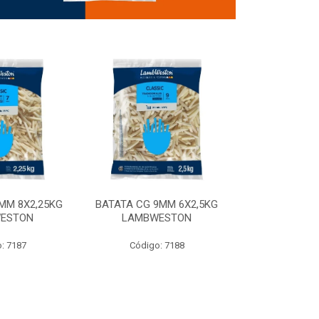
MM 8X2,25KG
BATATA CG 9MM 6X2,5KG
BATATA CG 9
ESTON
LAMBWESTON
STEALTH 
: 7187
Código: 7188
Código