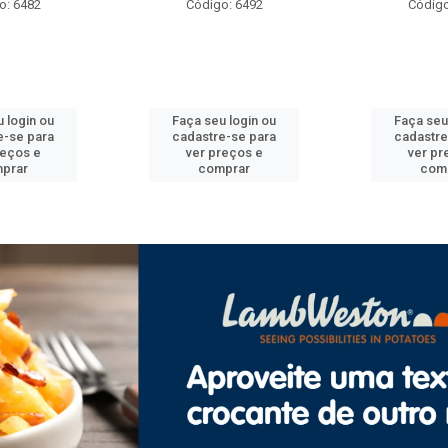
o: 6492
Código: 6471
Código
 login ou
Faça seu login ou
Faça seu
e-se para
cadastre-se para
cadastre
reços e
ver preços e
ver pr
prar
comprar
com