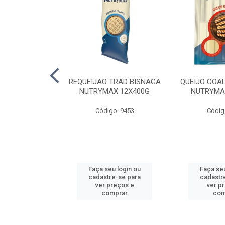
 HELLMANNS
REQUEIJAO TRAD BISNAGA
QUEIJO COA
K 12X1KG
NUTRYMAX 12X400G
NUTRYMA
o: 6478
Código: 9453
Códig
u login ou
Faça seu login ou
Faça seu
e-se para
cadastre-se para
cadastr
reços e
ver preços e
ver p
mprar
comprar
com