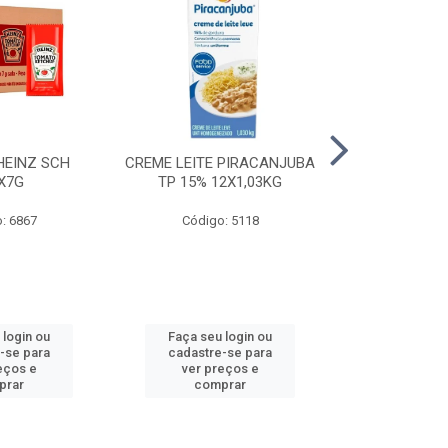
HEINZ SCH
CREME LEITE PIRACANJUBA
CREME LEITE
X7G
TP 15% 12X1,03KG
15% 24
: 6867
Código: 5118
Código
 login ou
Faça seu login ou
Faça seu 
-se para
cadastre-se para
cadastre
eços e
ver preços e
ver pr
prar
comprar
comp