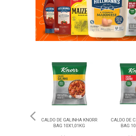
ALINHA KNORR
CALDO DE CARNE KNORR
AMIDO DE M
0X1,01KG
BAG 10X1,01KG
20