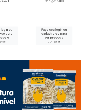
: 6489
Código: 6614
Código
 login ou
Faça seu login ou
Faça seu 
-se para
cadastre-se para
cadastre
eços e
ver preços e
ver pr
prar
comprar
comp