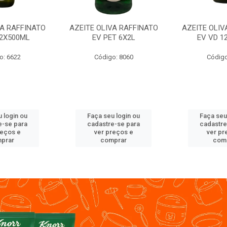
VA RAFFINATO
AZEITE OLIVA RAFFINATO
AZEITE OLIV
12X500ML
EV PET 6X2L
EV VD 1
o: 6622
Código: 8060
Código
 login ou
Faça seu login ou
Faça seu
e-se para
cadastre-se para
cadastre
reços e
ver preços e
ver pr
prar
comprar
com