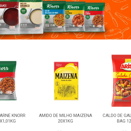
ILHO MAIZENA
CALDO DE GALINHA ARISCO
MOLHO SHOY
X1KG
BAG 12X850G
12