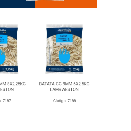
MM 8X2,25KG
BATATA CG 9MM 6X2,5KG
BATATA CG 9
ESTON
LAMBWESTON
STEALTH 
: 7187
Código: 7188
Código