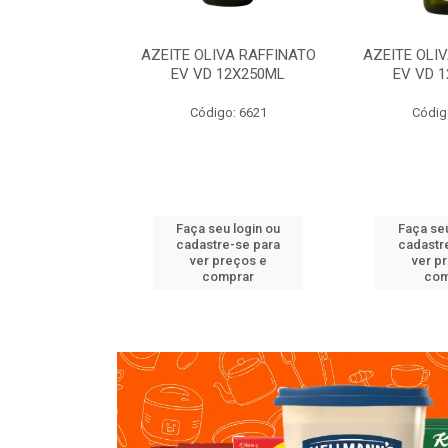
VA RAFFINATO
AZEITE OLIVA RAFFINATO
AZEITE OLI
ET 6X2L
EV VD 12X250ML
EV VD 
o: 8060
Código: 6621
Códig
u login ou
Faça seu login ou
Faça seu
e-se para
cadastre-se para
cadastr
reços e
ver preços e
ver p
mprar
comprar
com