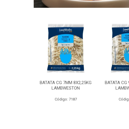
 9MM 6X2,5KG
BATATA CG 7MM 8X2,25KG
BATATA CG 
 LAMBWEST
LAMBWESTON
LAMB
o: 9035
Código: 7187
Códig