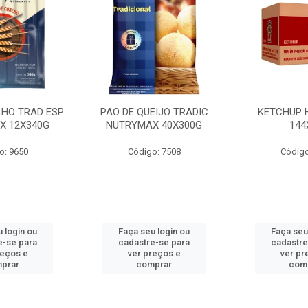
LHO TRAD ESP
PAO DE QUEIJO TRADIC
KETCHUP 
X 12X340G
NUTRYMAX 40X300G
144
o: 9650
Código: 7508
Código
 login ou
Faça seu login ou
Faça seu
e-se para
cadastre-se para
cadastre
reços e
ver preços e
ver pr
prar
comprar
com