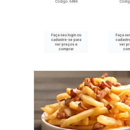
go: 6484
Código: 6482
Códig
u login ou
Faça seu login ou
Faça seu
re-se para
cadastre-se para
cadastr
preços e
ver preços e
ver p
mprar
comprar
com