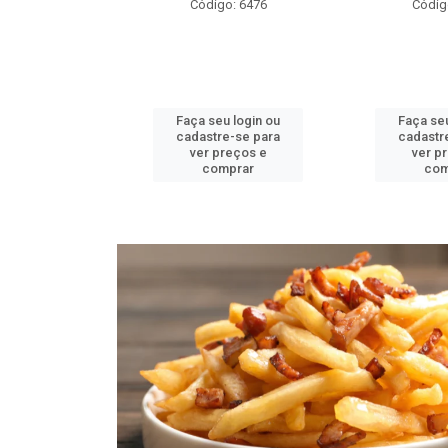
o: 6478
Código: 6476
Códig
u login ou
Faça seu login ou
Faça seu
e-se para
cadastre-se para
cadastr
reços e
ver preços e
ver p
mprar
comprar
com