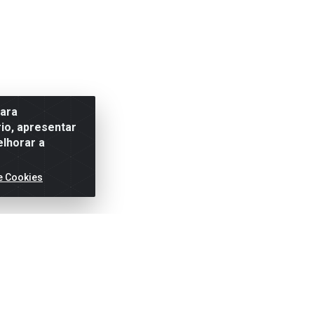
para
io, apresentar
elhorar a
e Cookies