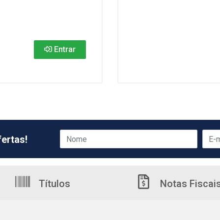
Entrar
ertas!
Títulos
Notas Fiscai