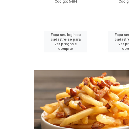
go: 6484
Código: 6482
Códig
u login ou
Faça seu login ou
Faça se
re-se para
cadastre-se para
cadastr
preços e
ver preços e
ver p
mprar
comprar
co