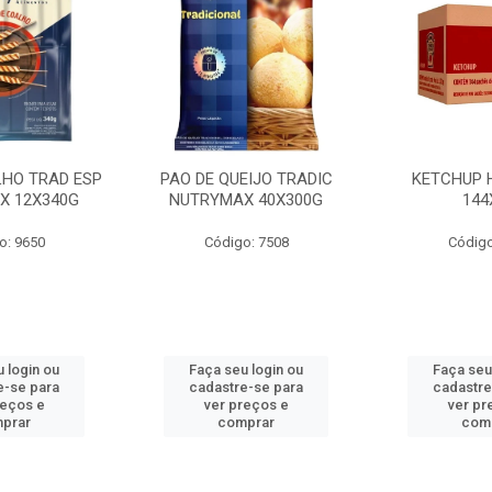
LHO TRAD ESP
PAO DE QUEIJO TRADIC
KETCHUP 
X 12X340G
NUTRYMAX 40X300G
144
o: 9650
Código: 7508
Código
 login ou
Faça seu login ou
Faça seu
e-se para
cadastre-se para
cadastre
reços e
ver preços e
ver pr
prar
comprar
com