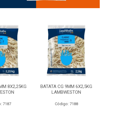
MM 8X2,25KG
BATATA CG 9MM 6X2,5KG
BATATA CG 9
ESTON
LAMBWESTON
STEALTH 
: 7187
Código: 7188
Código