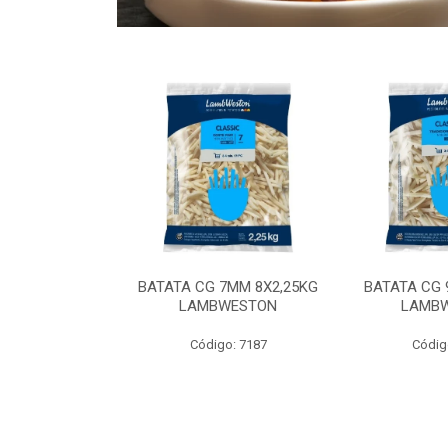
 9MM 6X2,5KG
BATATA CG 7MM 8X2,25KG
BATATA CG 
 LAMBWEST
LAMBWESTON
LAMB
o: 9035
Código: 7187
Códig