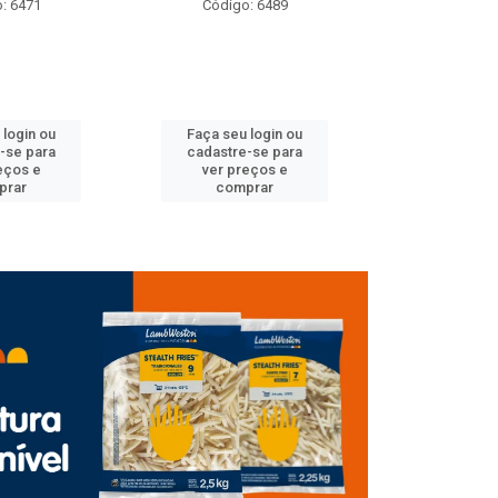
o: 6489
Código: 6614
Código
 login ou
Faça seu login ou
Faça seu 
e-se para
cadastre-se para
cadastre
reços e
ver preços e
ver pr
prar
comprar
com