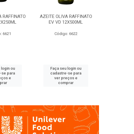
A RAFFINATO
AZEITE OLIVA RAFFINATO
AZEITE OLIV
2X250ML
EV VD 12X500ML
EV PET
: 6621
Código: 6622
Código
 login ou
Faça seu login ou
Faça seu 
-se para
cadastre-se para
cadastre
eços e
ver preços e
ver pr
prar
comprar
comp