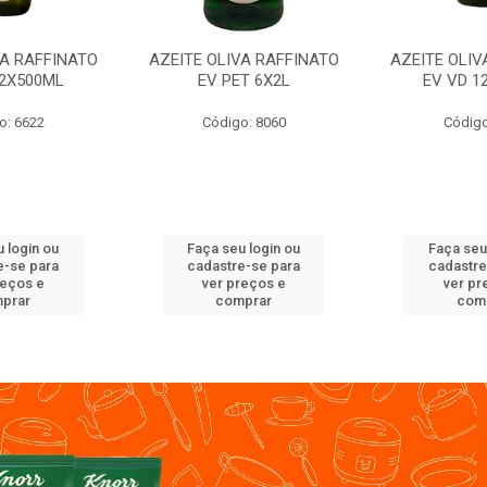
VA RAFFINATO
AZEITE OLIVA RAFFINATO
AZEITE OLIV
12X500ML
EV PET 6X2L
EV VD 1
o: 6622
Código: 8060
Código
 login ou
Faça seu login ou
Faça seu
e-se para
cadastre-se para
cadastre
reços e
ver preços e
ver pr
prar
comprar
com