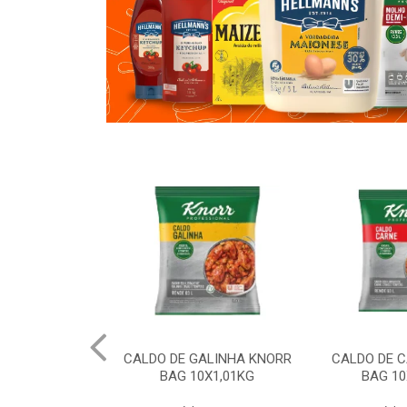
ALINHA KNORR
CALDO DE CARNE KNORR
AMIDO DE M
0X1,01KG
BAG 10X1,01KG
20