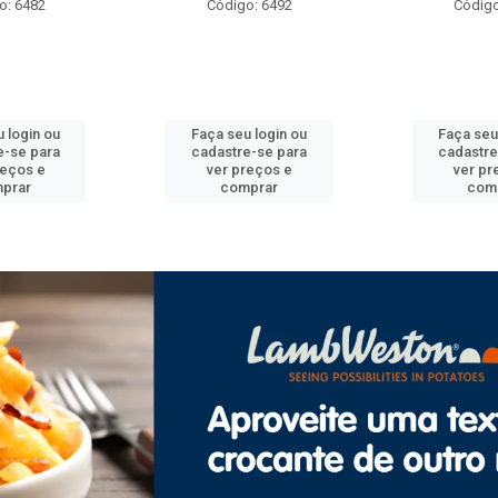
o: 6492
Código: 6471
Códig
u login ou
Faça seu login ou
Faça seu
e-se para
cadastre-se para
cadastr
reços e
ver preços e
ver p
mprar
comprar
com