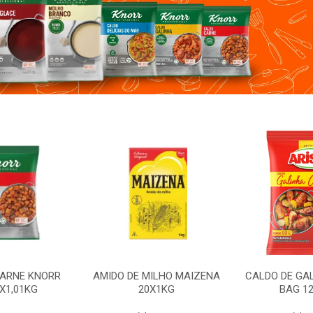
ILHO MAIZENA
CALDO DE GALINHA ARISCO
MOLHO SHOY
X1KG
BAG 12X850G
12