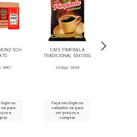
HEINZ SCH
CAFE PIMPINELA
CREME LEITE 
X7G
TRADICIONAL 50X100G
TP 15% 1
: 6867
Código: 6654
Código
 login ou
Faça seu login ou
Faça seu 
-se para
cadastre-se para
cadastre
eços e
ver preços e
ver pr
prar
comprar
comp