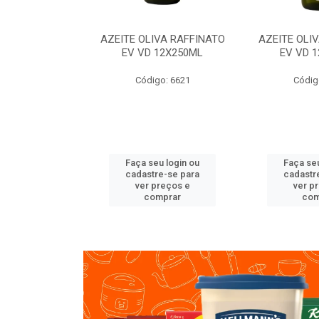
VA RAFFINATO
AZEITE OLIVA RAFFINATO
AZEITE OLI
ET 6X2L
EV VD 12X250ML
EV VD 
o: 8060
Código: 6621
Códig
u login ou
Faça seu login ou
Faça seu
e-se para
cadastre-se para
cadastr
reços e
ver preços e
ver p
mprar
comprar
com