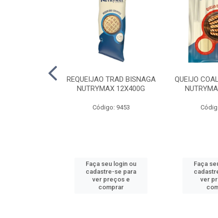
LA TRAD TP
REQUEIJAO TRAD BISNAGA
QUEIJO COA
LA PERDIGAO
NUTRYMAX 12X400G
NUTRYMA
o: 1393
Código: 9453
Códig
u login ou
Faça seu login ou
Faça seu
e-se para
cadastre-se para
cadastr
reços e
ver preços e
ver p
mprar
comprar
com