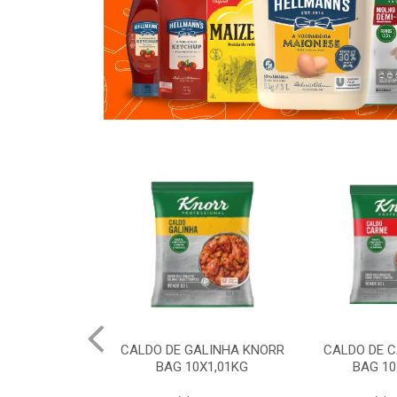
 HELLMANNS
CALDO DE GALINHA KNORR
CALDO DE 
6X2,8KG
BAG 10X1,01KG
BAG 10