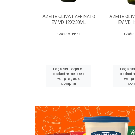
VA RAFFINATO
AZEITE OLIVA RAFFINATO
AZEITE OLI
ET 6X2L
EV VD 12X250ML
EV VD 
o: 8060
Código: 6621
Códig
u login ou
Faça seu login ou
Faça seu
e-se para
cadastre-se para
cadastr
reços e
ver preços e
ver p
mprar
comprar
com