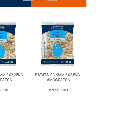
MM 8X2,25KG
BATATA CG 9MM 6X2,5KG
BATATA CG 9
ESTON
LAMBWESTON
STEALTH 
: 7187
Código: 7188
Código