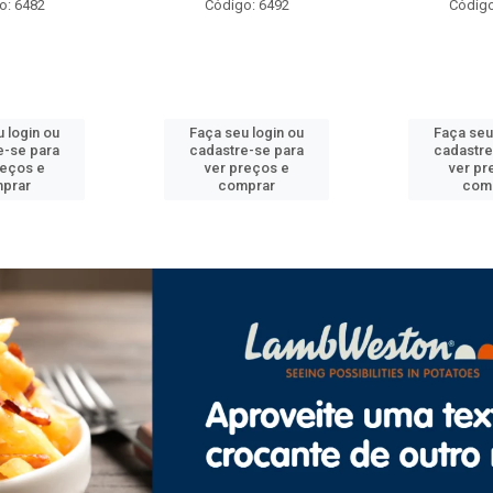
o: 6482
Código: 6492
Código
 login ou
Faça seu login ou
Faça seu
e-se para
cadastre-se para
cadastre
reços e
ver preços e
ver pr
prar
comprar
com