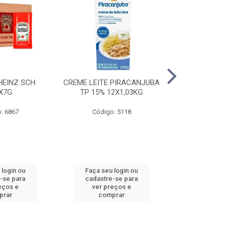
HEINZ SCH
CREME LEITE PIRACANJUBA
CREME LEITE
X7G
TP 15% 12X1,03KG
15% 24
: 6867
Código: 5118
Código
 login ou
Faça seu login ou
Faça seu 
-se para
cadastre-se para
cadastre
eços e
ver preços e
ver pr
prar
comprar
comp