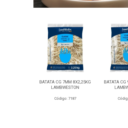
 9MM 6X2,5KG
BATATA CG 7MM 8X2,25KG
BATATA CG 
 LAMBWEST
LAMBWESTON
LAMB
o: 9035
Código: 7187
Códig