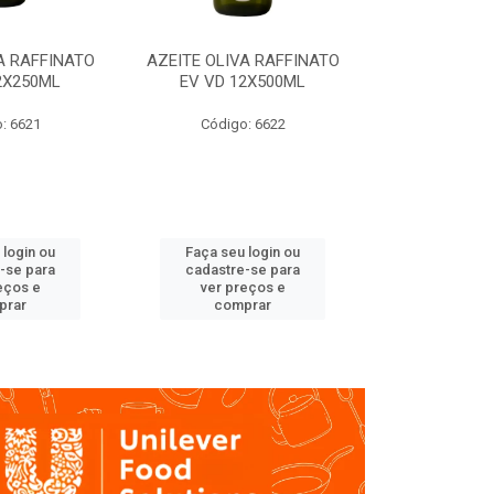
A RAFFINATO
AZEITE OLIVA RAFFINATO
AZEITE OLIV
2X250ML
EV VD 12X500ML
EV PET
: 6621
Código: 6622
Código
 login ou
Faça seu login ou
Faça seu 
-se para
cadastre-se para
cadastre
eços e
ver preços e
ver pr
prar
comprar
comp