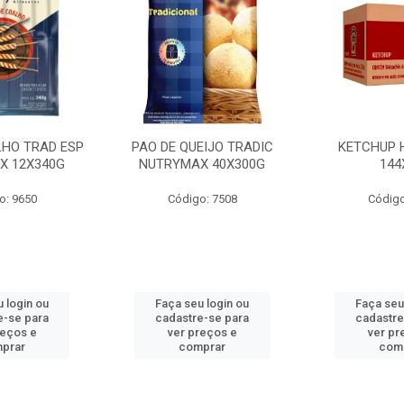
LHO TRAD ESP
PAO DE QUEIJO TRADIC
KETCHUP 
X 12X340G
NUTRYMAX 40X300G
144
o: 9650
Código: 7508
Código
 login ou
Faça seu login ou
Faça seu
e-se para
cadastre-se para
cadastre
reços e
ver preços e
ver pr
prar
comprar
com