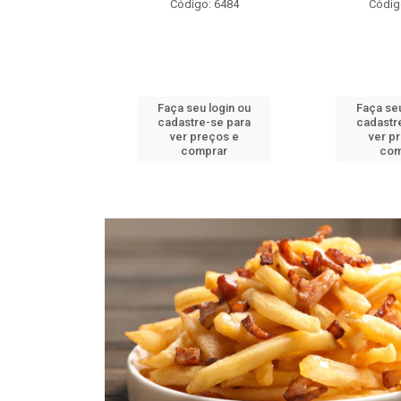
o: 6476
Código: 6484
Códig
u login ou
Faça seu login ou
Faça seu
e-se para
cadastre-se para
cadastr
reços e
ver preços e
ver p
mprar
comprar
com