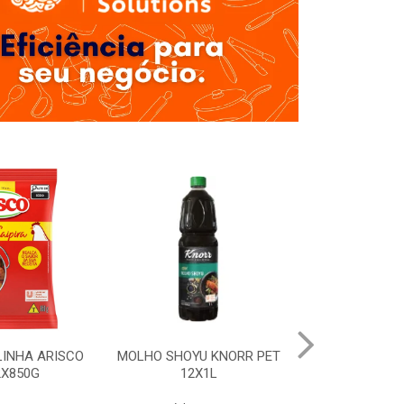
LINHA ARISCO
MOLHO SHOYU KNORR PET
BARBECUE 
2X850G
12X1L
DOYPACK 1