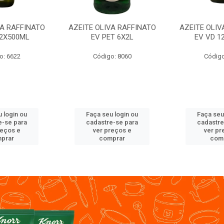
VA RAFFINATO
AZEITE OLIVA RAFFINATO
AZEITE OLIV
12X500ML
EV PET 6X2L
EV VD 1
o: 6622
Código: 8060
Código
 login ou
Faça seu login ou
Faça seu
e-se para
cadastre-se para
cadastre
reços e
ver preços e
ver pr
prar
comprar
com