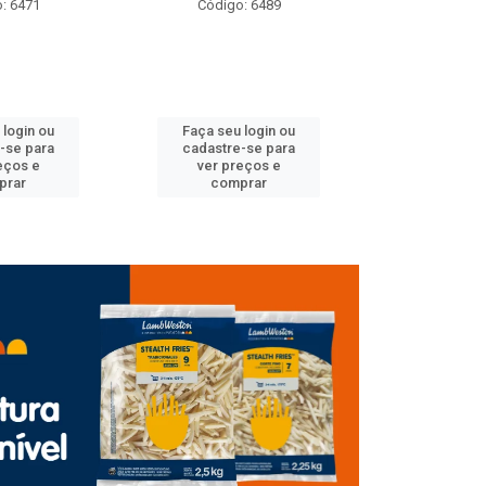
: 6471
Código: 6489
Código
 login ou
Faça seu login ou
Faça seu 
-se para
cadastre-se para
cadastre
eços e
ver preços e
ver pr
prar
comprar
comp