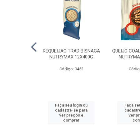
 HELLMANNS
REQUEIJAO TRAD BISNAGA
QUEIJO COA
K 12X1KG
NUTRYMAX 12X400G
NUTRYMA
o: 6478
Código: 9453
Códig
u login ou
Faça seu login ou
Faça seu
e-se para
cadastre-se para
cadastr
reços e
ver preços e
ver p
mprar
comprar
com