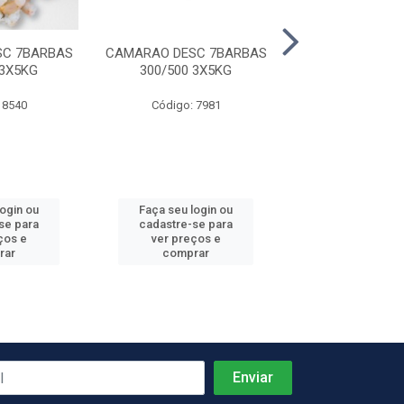
SC 7BARBAS
CAMARAO DESC 7BARBAS
TILAPIA POS
 3X5KG
300/500 3X5KG
15X800
 8540
Código: 7981
Código: 9
login ou
Faça seu login ou
Faça seu log
se para
cadastre-se para
cadastre-se 
ços e
ver preços e
ver preços
rar
comprar
comprar