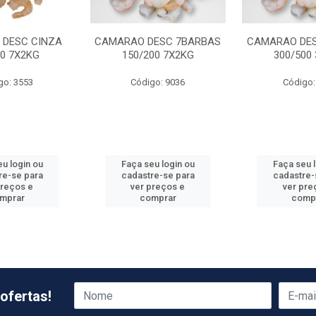
DESC CINZA
CAMARAO DESC 7BARBAS
CAMARAO DE
00 7X2KG
150/200 7X2KG
300/500
go: 3553
Código: 9036
Código:
u login ou
Faça seu login ou
Faça seu 
re-se para
cadastre-se para
cadastre-
preços e
ver preços e
ver pre
mprar
comprar
comp
ofertas!