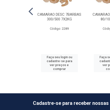
PIA POSTA CG
CAMARAO DESC 7BARBAS
CAMARAO 
15X800G
300/500 7X2KG
80/1
ódigo: 940
Código: 2289
Códi
 seu login ou
Faça seu login ou
Faça se
astre-se para
cadastre-se para
cadast
er preços e
ver preços e
ver 
comprar
comprar
co
Cadastre-se para receber nossas 