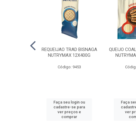
LA TRAD TP
REQUEIJAO TRAD BISNAGA
QUEIJO COA
LA PERDIGAO
NUTRYMAX 12X400G
NUTRYMA
o: 1393
Código: 9453
Códig
u login ou
Faça seu login ou
Faça seu
e-se para
cadastre-se para
cadastr
reços e
ver preços e
ver p
mprar
comprar
com