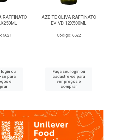
A RAFFINATO
AZEITE OLIVA RAFFINATO
AZEITE OLIV
2X250ML
EV VD 12X500ML
EV PET
: 6621
Código: 6622
Código
 login ou
Faça seu login ou
Faça seu 
-se para
cadastre-se para
cadastre
eços e
ver preços e
ver pr
prar
comprar
comp