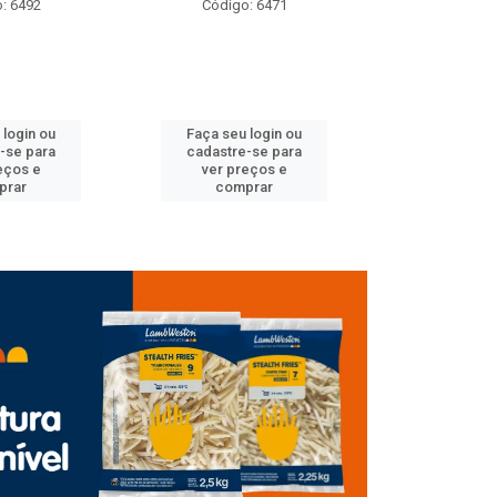
: 6471
Código: 6489
Código
 login ou
Faça seu login ou
Faça seu 
-se para
cadastre-se para
cadastre
eços e
ver preços e
ver pr
prar
comprar
comp