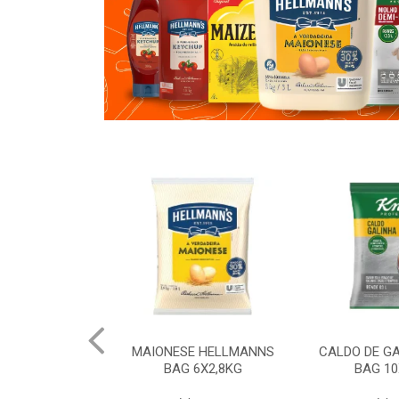
 HELLMANNS
CALDO DE GALINHA KNORR
CALDO DE 
6X2,8KG
BAG 10X1,01KG
BAG 10