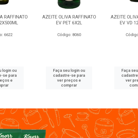
VA RAFFINATO
AZEITE OLIVA RAFFINATO
AZEITE OLIV
12X500ML
EV PET 6X2L
EV VD 1
o: 6622
Código: 8060
Código
 login ou
Faça seu login ou
Faça seu
e-se para
cadastre-se para
cadastre
reços e
ver preços e
ver pr
prar
comprar
com