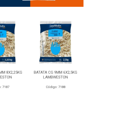
MM 8X2,25KG
BATATA CG 9MM 6X2,5KG
BATATA CG 9
ESTON
LAMBWESTON
STEALTH 
: 7187
Código: 7188
Código