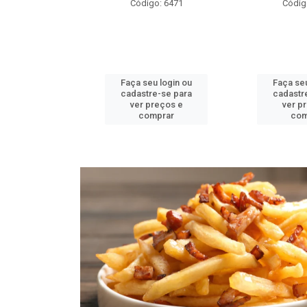
o: 6471
Código: 6489
Códig
u login ou
Faça seu login ou
Faça seu
e-se para
cadastre-se para
cadastr
reços e
ver preços e
ver p
mprar
comprar
com