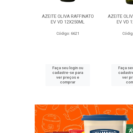
VA RAFFINATO
AZEITE OLIVA RAFFINATO
AZEITE OLI
ET 6X2L
EV VD 12X250ML
EV VD 
o: 8060
Código: 6621
Códig
u login ou
Faça seu login ou
Faça seu
e-se para
cadastre-se para
cadastr
reços e
ver preços e
ver p
mprar
comprar
com