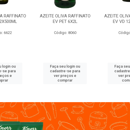
VA RAFFINATO
AZEITE OLIVA RAFFINATO
AZEITE OLIV
12X500ML
EV PET 6X2L
EV VD 1
o: 6622
Código: 8060
Código
 login ou
Faça seu login ou
Faça seu
e-se para
cadastre-se para
cadastre
reços e
ver preços e
ver pr
prar
comprar
com