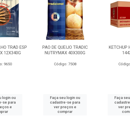
LHO TRAD ESP
PAO DE QUEIJO TRADIC
KETCHUP 
X 12X340G
NUTRYMAX 40X300G
144
o: 9650
Código: 7508
Código
 login ou
Faça seu login ou
Faça seu
e-se para
cadastre-se para
cadastre
reços e
ver preços e
ver pr
prar
comprar
com