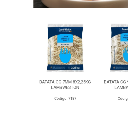
 9MM 6X2,5KG
BATATA CG 7MM 8X2,25KG
BATATA CG 
 LAMBWEST
LAMBWESTON
LAMB
o: 9035
Código: 7187
Códig