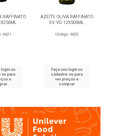
A RAFFINATO
AZEITE OLIVA RAFFINATO
AZEITE OLIV
2X250ML
EV VD 12X500ML
EV PET
: 6621
Código: 6622
Código
 login ou
Faça seu login ou
Faça seu 
-se para
cadastre-se para
cadastre
eços e
ver preços e
ver pr
prar
comprar
comp