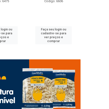
: 6606
Código: 6491
Código
 login ou
Faça seu login ou
Faça seu 
-se para
cadastre-se para
cadastre
eços e
ver preços e
ver pr
prar
comprar
comp