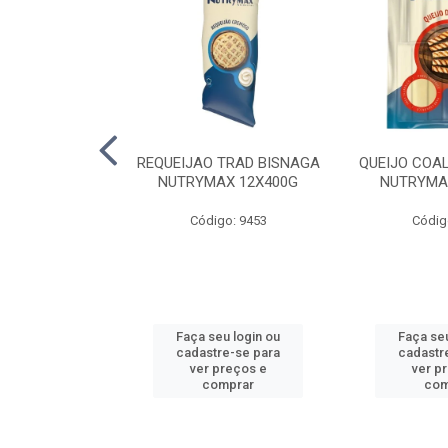
 SUINA EDER
REQUEIJAO TRAD BISNAGA
QUEIJO COA
X5KG
NUTRYMAX 12X400G
NUTRYMA
o: 2270
Código: 9453
Códig
u login ou
Faça seu login ou
Faça seu
e-se para
cadastre-se para
cadastr
reços e
ver preços e
ver p
mprar
comprar
com