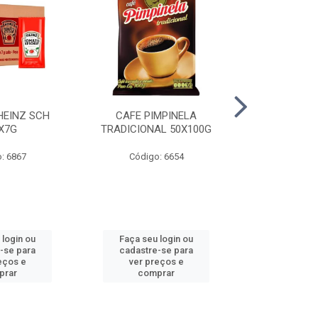
HEINZ SCH
CAFE PIMPINELA
MAIONESE 
X7G
TRADICIONAL 50X100G
DOYPACK
: 6867
Código: 6654
Código
 login ou
Faça seu login ou
Faça seu 
-se para
cadastre-se para
cadastre
eços e
ver preços e
ver pr
prar
comprar
comp