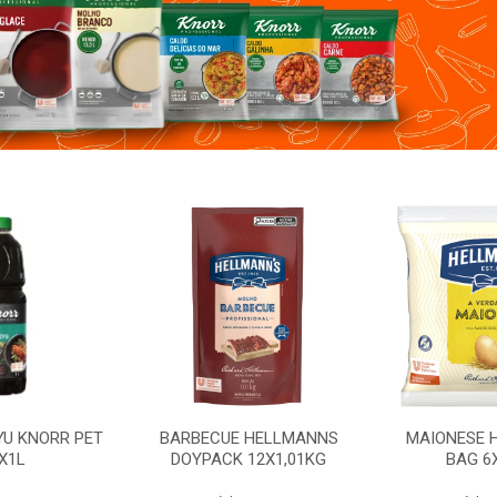
 HELLMANNS
MAIONESE HELLMANNS
TEMPERO
12X1,01KG
BAG 6X1,6KG
S/PIMENTA