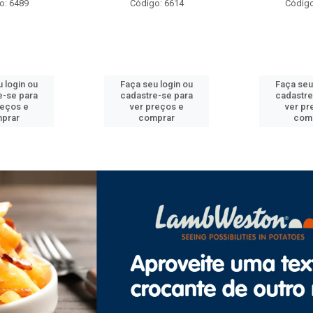
o: 6614
Código: 6475
Código
 login ou
Faça seu login ou
Faça seu
e-se para
cadastre-se para
cadastre
reços e
ver preços e
ver pr
prar
comprar
com