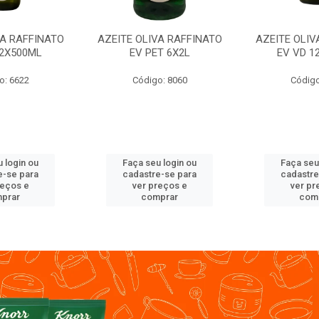
VA RAFFINATO
AZEITE OLIVA RAFFINATO
AZEITE OLIV
12X500ML
EV PET 6X2L
EV VD 1
o: 6622
Código: 8060
Código
 login ou
Faça seu login ou
Faça seu
e-se para
cadastre-se para
cadastre
reços e
ver preços e
ver pr
prar
comprar
com