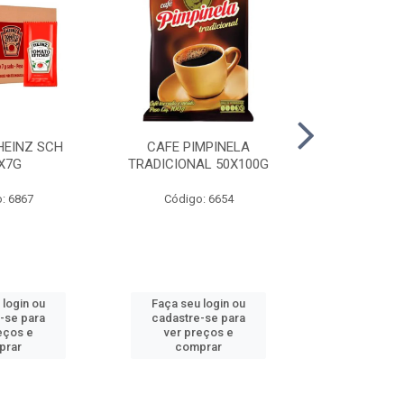
HEINZ SCH
CAFE PIMPINELA
MAIONESE 
X7G
TRADICIONAL 50X100G
DOYPACK
: 6867
Código: 6654
Código
 login ou
Faça seu login ou
Faça seu 
-se para
cadastre-se para
cadastre
eços e
ver preços e
ver pr
prar
comprar
comp