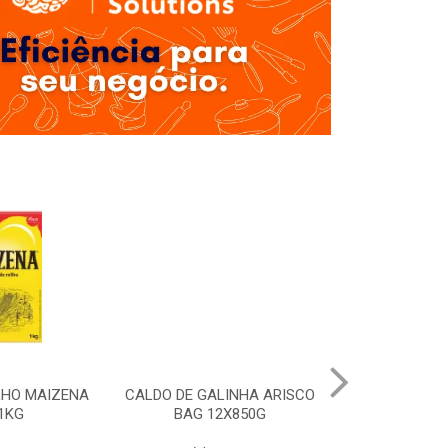
LHO MAIZENA
CALDO DE GALINHA ARISCO
MOLHO SHOYU
1KG
BAG 12X850G
12X