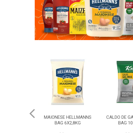
 HELLMANNS
MAIONESE HELLMANNS
CALDO DE G
K 12X1KG
BAG 6X2,8KG
BAG 10