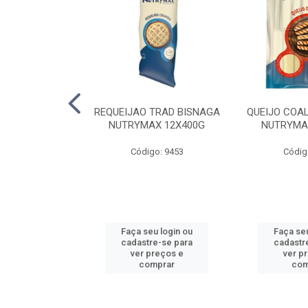
LA TRAD TP
REQUEIJAO TRAD BISNAGA
QUEIJO COA
LA PERDIGAO
NUTRYMAX 12X400G
NUTRYMA
o: 1393
Código: 9453
Códig
u login ou
Faça seu login ou
Faça seu
e-se para
cadastre-se para
cadastr
reços e
ver preços e
ver p
mprar
comprar
com