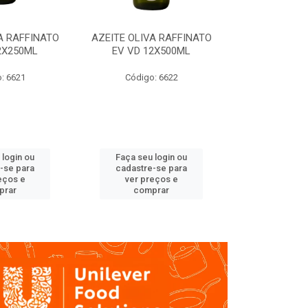
A RAFFINATO
AZEITE OLIVA RAFFINATO
AZEITE OLIV
2X250ML
EV VD 12X500ML
EV PET
: 6621
Código: 6622
Código
 login ou
Faça seu login ou
Faça seu 
-se para
cadastre-se para
cadastre
eços e
ver preços e
ver pr
prar
comprar
comp