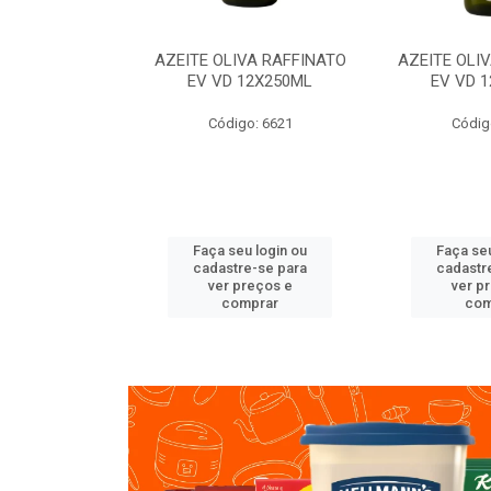
VA RAFFINATO
AZEITE OLIVA RAFFINATO
AZEITE OLI
ET 6X2L
EV VD 12X250ML
EV VD 
o: 8060
Código: 6621
Códig
u login ou
Faça seu login ou
Faça seu
e-se para
cadastre-se para
cadastr
reços e
ver preços e
ver p
mprar
comprar
com