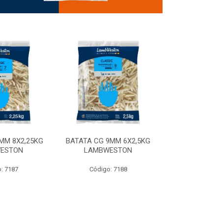
MM 8X2,25KG
BATATA CG 9MM 6X2,5KG
BATATA CG 9
ESTON
LAMBWESTON
STEALTH 
: 7187
Código: 7188
Código