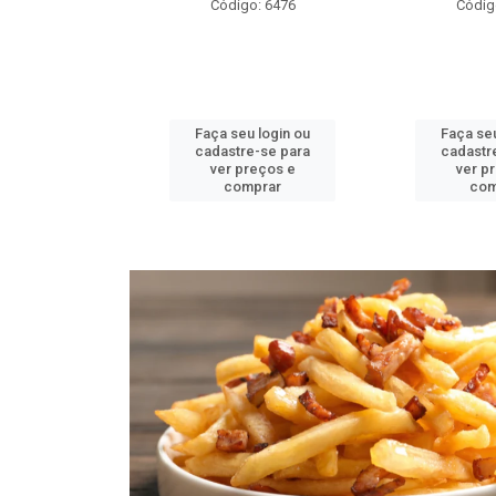
o: 6478
Código: 6476
Códig
u login ou
Faça seu login ou
Faça seu
e-se para
cadastre-se para
cadastr
reços e
ver preços e
ver p
mprar
comprar
com