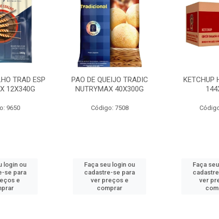
LHO TRAD ESP
PAO DE QUEIJO TRADIC
KETCHUP 
X 12X340G
NUTRYMAX 40X300G
144
o: 9650
Código: 7508
Código
 login ou
Faça seu login ou
Faça seu
e-se para
cadastre-se para
cadastre
reços e
ver preços e
ver pr
prar
comprar
com