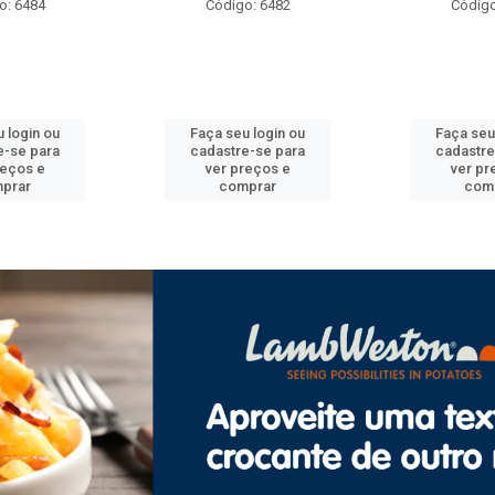
o: 6484
Código: 6482
Código
 login ou
Faça seu login ou
Faça seu
e-se para
cadastre-se para
cadastre
reços e
ver preços e
ver pr
prar
comprar
com