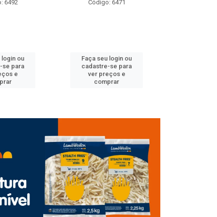
: 6492
Código: 6471
Código
 login ou
Faça seu login ou
Faça seu 
-se para
cadastre-se para
cadastre
eços e
ver preços e
ver pr
prar
comprar
comp