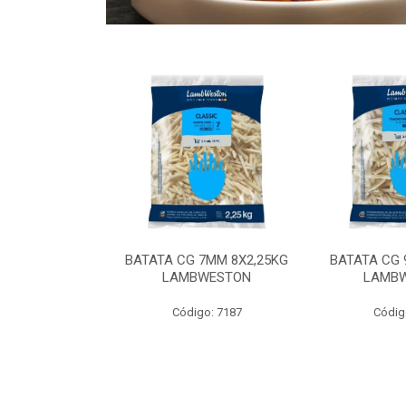
 9MM 6X2,5KG
BATATA CG 7MM 8X2,25KG
BATATA CG 
 LAMBWEST
LAMBWESTON
LAMB
o: 9035
Código: 7187
Códig