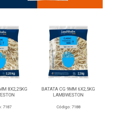
MM 8X2,25KG
BATATA CG 9MM 6X2,5KG
BATATA CG 9
ESTON
LAMBWESTON
STEALTH 
: 7187
Código: 7188
Código