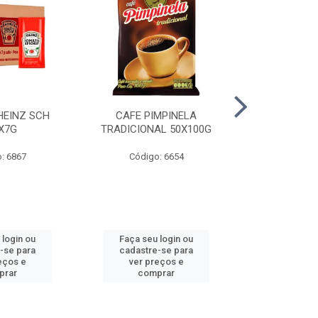
HEINZ SCH
CAFE PIMPINELA
MAIONESE 
X7G
TRADICIONAL 50X100G
DOYPACK
: 6867
Código: 6654
Código
 login ou
Faça seu login ou
Faça seu 
-se para
cadastre-se para
cadastre
eços e
ver preços e
ver pr
prar
comprar
comp