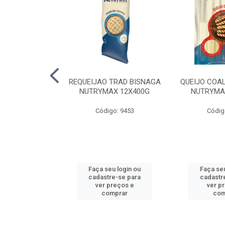
LA TRAD TP
REQUEIJAO TRAD BISNAGA
QUEIJO COA
LA PERDIGAO
NUTRYMAX 12X400G
NUTRYMA
o: 1393
Código: 9453
Códig
u login ou
Faça seu login ou
Faça seu
e-se para
cadastre-se para
cadastr
reços e
ver preços e
ver p
mprar
comprar
com