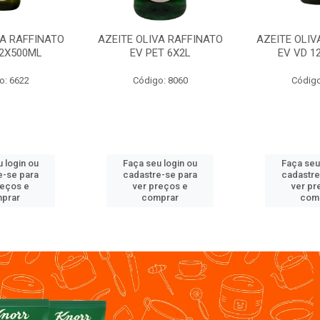
VA RAFFINATO
AZEITE OLIVA RAFFINATO
AZEITE OLIV
12X500ML
EV PET 6X2L
EV VD 1
o: 6622
Código: 8060
Código
 login ou
Faça seu login ou
Faça seu
e-se para
cadastre-se para
cadastre
reços e
ver preços e
ver pr
prar
comprar
com