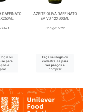
A RAFFINATO
AZEITE OLIVA RAFFINATO
AZEITE OLIV
2X250ML
EV VD 12X500ML
EV PET
: 6621
Código: 6622
Código
 login ou
Faça seu login ou
Faça seu 
-se para
cadastre-se para
cadastre
eços e
ver preços e
ver pr
prar
comprar
comp