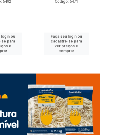
: 6471
Código: 6489
Código
 login ou
Faça seu login ou
Faça seu 
-se para
cadastre-se para
cadastre
eços e
ver preços e
ver pr
prar
comprar
comp