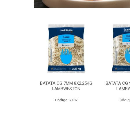
 9MM 6X2,5KG
BATATA CG 7MM 8X2,25KG
BATATA CG 
 LAMBWEST
LAMBWESTON
LAMB
o: 9035
Código: 7187
Códig