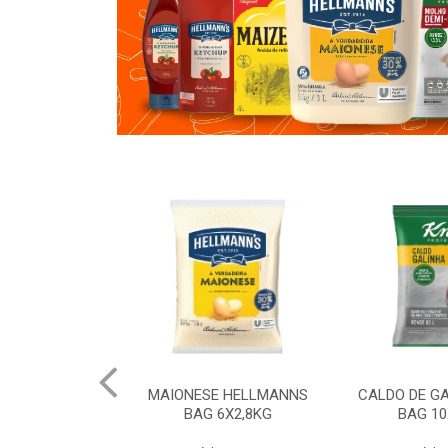
 HELLMANNS
CALDO DE GALINHA KNORR
CALDO DE 
6X2,8KG
BAG 10X1,01KG
BAG 10