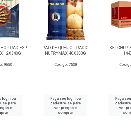
LHO TRAD ESP
PAO DE QUEIJO TRADIC
KETCHUP 
X 12X340G
NUTRYMAX 40X300G
144
o: 9650
Código: 7508
Código
 login ou
Faça seu login ou
Faça seu
e-se para
cadastre-se para
cadastre
reços e
ver preços e
ver pr
prar
comprar
com