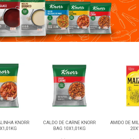
CARNE KNORR
AMIDO DE MILHO MAIZENA
CALDO DE GA
X1,01KG
20X1KG
BAG 1