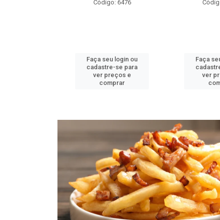
o: 6476
Código: 6484
Códig
u login ou
Faça seu login ou
Faça seu
e-se para
cadastre-se para
cadastr
reços e
ver preços e
ver p
mprar
comprar
com