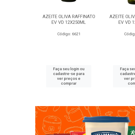
VA RAFFINATO
AZEITE OLIVA RAFFINATO
AZEITE OLI
ET 6X2L
EV VD 12X250ML
EV VD 
o: 8060
Código: 6621
Códig
u login ou
Faça seu login ou
Faça seu
e-se para
cadastre-se para
cadastr
reços e
ver preços e
ver p
mprar
comprar
com