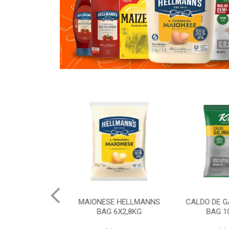
 HELLMANNS
MAIONESE HELLMANNS
CALDO DE G
K 12X1KG
BAG 6X2,8KG
BAG 10