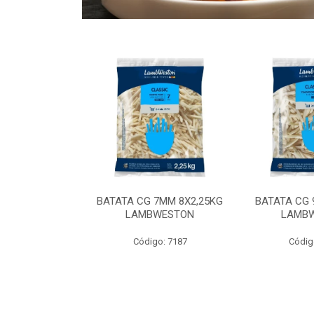
 9MM 6X2,5KG
BATATA CG 7MM 8X2,25KG
BATATA CG 
 LAMBWEST
LAMBWESTON
LAMB
o: 9035
Código: 7187
Códig