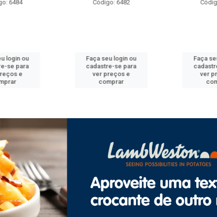
o: 6484
Código: 6482
Código
 login ou
Faça seu login ou
Faça seu
e-se para
cadastre-se para
cadastre
reços e
ver preços e
ver pr
prar
comprar
com