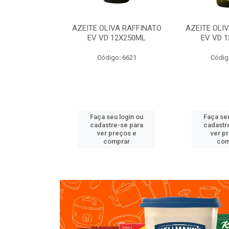
VA RAFFINATO
AZEITE OLIVA RAFFINATO
AZEITE OLI
ET 6X2L
EV VD 12X250ML
EV VD 
o: 8060
Código: 6621
Códig
u login ou
Faça seu login ou
Faça seu
e-se para
cadastre-se para
cadastr
reços e
ver preços e
ver p
mprar
comprar
com