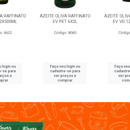
VA RAFFINATO
AZEITE OLIVA RAFFINATO
AZEITE OLIV
12X500ML
EV PET 6X2L
EV VD 1
o: 6622
Código: 8060
Código
 login ou
Faça seu login ou
Faça seu
e-se para
cadastre-se para
cadastre
reços e
ver preços e
ver pr
prar
comprar
com