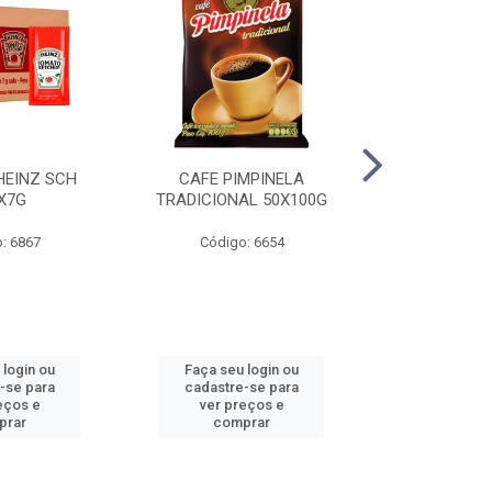
HEINZ SCH
CAFE PIMPINELA
MAIONESE 
X7G
TRADICIONAL 50X100G
DOYPACK
: 6867
Código: 6654
Código
 login ou
Faça seu login ou
Faça seu 
-se para
cadastre-se para
cadastre
eços e
ver preços e
ver pr
prar
comprar
comp