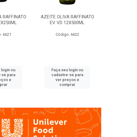
A RAFFINATO
AZEITE OLIVA RAFFINATO
AZEITE OLIV
2X250ML
EV VD 12X500ML
EV PET
: 6621
Código: 6622
Código
 login ou
Faça seu login ou
Faça seu 
-se para
cadastre-se para
cadastre
eços e
ver preços e
ver pr
prar
comprar
comp