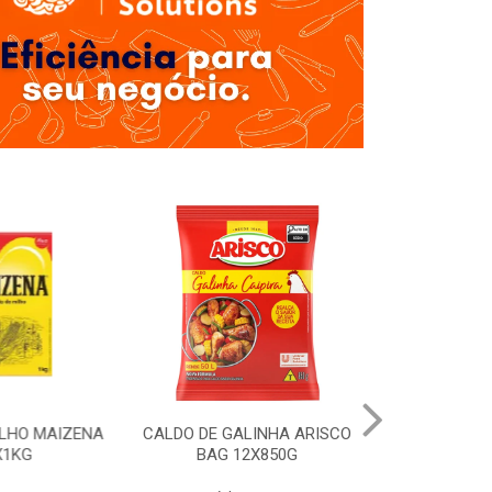
LHO MAIZENA
CALDO DE GALINHA ARISCO
MOLHO SHOYU
1KG
BAG 12X850G
12X