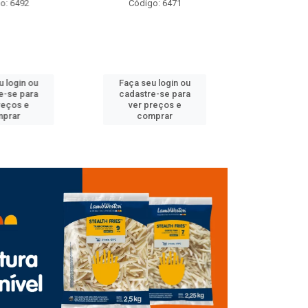
: 6492
Código: 6471
Código
 login ou
Faça seu login ou
Faça seu 
-se para
cadastre-se para
cadastre
eços e
ver preços e
ver pr
prar
comprar
comp