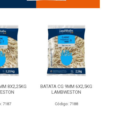
MM 8X2,25KG
BATATA CG 9MM 6X2,5KG
BATATA CG 9
ESTON
LAMBWESTON
STEALTH 
: 7187
Código: 7188
Código