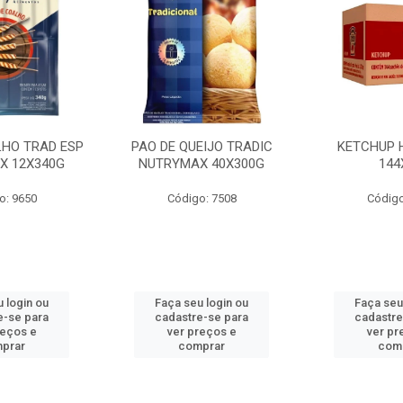
LHO TRAD ESP
PAO DE QUEIJO TRADIC
KETCHUP 
X 12X340G
NUTRYMAX 40X300G
144
o: 9650
Código: 7508
Código
 login ou
Faça seu login ou
Faça seu
e-se para
cadastre-se para
cadastre
reços e
ver preços e
ver pr
prar
comprar
com