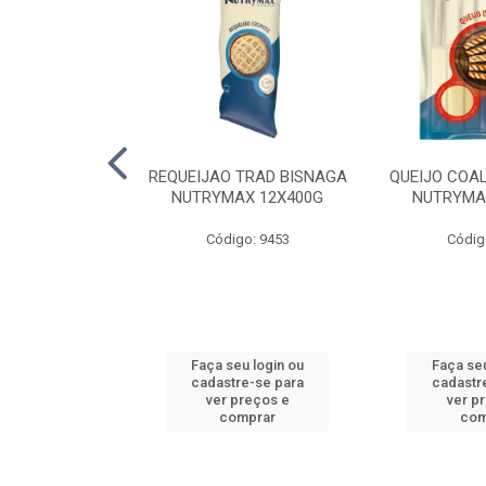
LA TRAD TP
REQUEIJAO TRAD BISNAGA
QUEIJO COA
LA PERDIGAO
NUTRYMAX 12X400G
NUTRYMA
o: 1393
Código: 9453
Códig
u login ou
Faça seu login ou
Faça seu
e-se para
cadastre-se para
cadastr
reços e
ver preços e
ver p
mprar
comprar
com