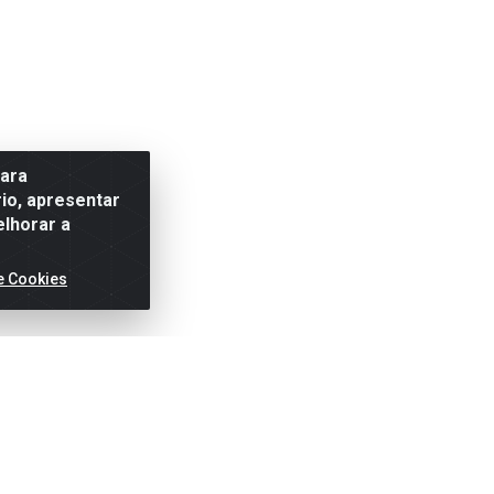
para
io, apresentar
elhorar a
e Cookies