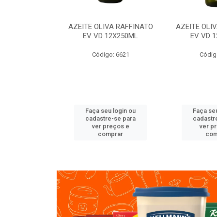
VA RAFFINATO
AZEITE OLIVA RAFFINATO
AZEITE OLI
ET 6X2L
EV VD 12X250ML
EV VD 
o: 8060
Código: 6621
Códig
u login ou
Faça seu login ou
Faça seu
e-se para
cadastre-se para
cadastr
reços e
ver preços e
ver p
mprar
comprar
com