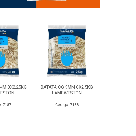
MM 8X2,25KG
BATATA CG 9MM 6X2,5KG
BATATA CG 9
ESTON
LAMBWESTON
STEALTH 
: 7187
Código: 7188
Código