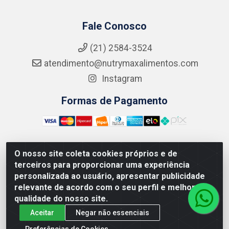
Fale Conosco
(21) 2584-3524
atendimento@nutrymaxalimentos.com
Instagram
Formas de Pagamento
O nosso site coleta cookies próprios e de
NUTRY MAX COMÉRCIO DE PRODUTOS ALIMENTICIOS
terceiros para proporcionar uma experiência
LTDA - RUA DO FEIJÃO, 721 PENHA CIRCULAR/RJ -
personalizada ao usuário, apresentar publicidade
CNPJ: 15.796.122/0001-03
relevante de acordo com o seu perfil e melhorar a
qualidade do nosso site.
Aceitar
Negar não essenciais
Preferências de Cookies