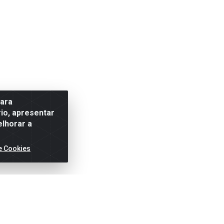
para
io, apresentar
elhorar a
e Cookies