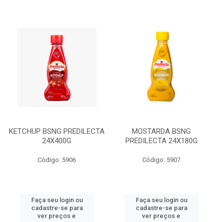
KETCHUP BSNG PREDILECTA
MOSTARDA BSNG
24X400G
PREDILECTA 24X180G
Código: 5906
Código: 5907
Faça seu login ou
Faça seu login ou
cadastre-se para
cadastre-se para
ver preços e
ver preços e