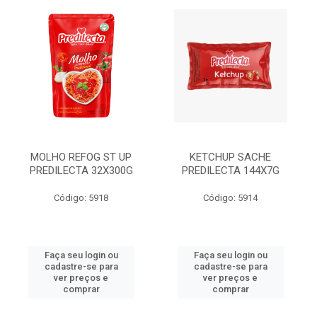
MOLHO REFOG ST UP
KETCHUP SACHE
PREDILECTA 32X300G
PREDILECTA 144X7G
Código: 5918
Código: 5914
Faça seu login ou
Faça seu login ou
cadastre-se para
cadastre-se para
ver preços e
ver preços e
comprar
comprar