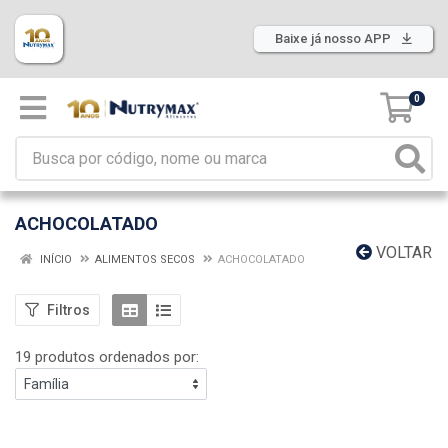
Baixe já nosso APP
0
ACHOCOLATADO
VOLTAR
INÍCIO
ALIMENTOS SECOS
ACHOCOLATADO
Filtros
19 produtos ordenados por: