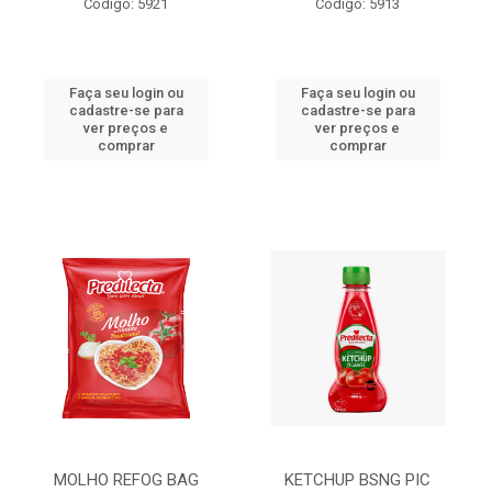
Código: 5921
Código: 5913
Faça seu login ou
Faça seu login ou
cadastre-se para
cadastre-se para
ver preços e
ver preços e
comprar
comprar
MOLHO REFOG BAG
KETCHUP BSNG PIC