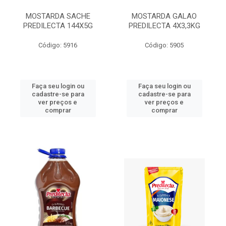
MOSTARDA SACHE
MOSTARDA GALAO
PREDILECTA 144X5G
PREDILECTA 4X3,3KG
Código: 5916
Código: 5905
Faça seu login ou
Faça seu login ou
cadastre-se para
cadastre-se para
ver preços e
ver preços e
comprar
comprar