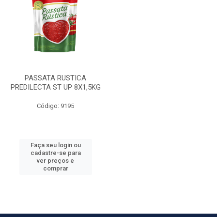
PASSATA RUSTICA
PREDILECTA ST UP 8X1,5KG
Código: 9195
Faça seu login ou
cadastre-se para
ver preços e
comprar