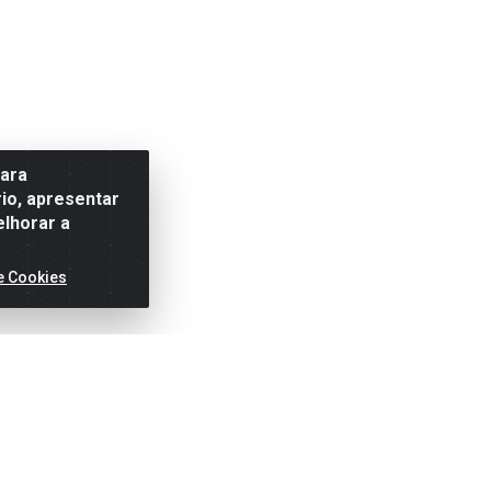
para
io, apresentar
elhorar a
e Cookies