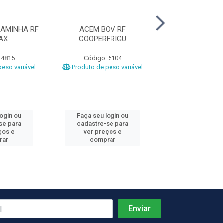
AMINHA RF
ACEM BOV RF
ACEM BOV RF 
AX
COOPERFRIGU
 4815
Código: 5104
Código: 31
eso variável
Produto de peso variável
Produto de peso
login ou
Faça seu login ou
Faça seu log
se para
cadastre-se para
cadastre-se 
ços e
ver preços e
ver preços
rar
comprar
comprar