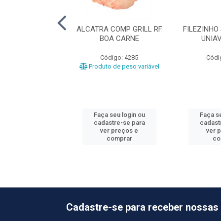
BOV RF FRIBEV
ALCATRA COMP GRILL RF
FILEZINHO
BOA CARNE
UNIA
ódigo: 3167
Código: 4285
Códi
o de peso variável
Produto de peso variável
 seu login ou
Faça seu login ou
Faça se
astre-se para
cadastre-se para
cadast
er preços e
ver preços e
ver 
comprar
comprar
co
Cadastre-se para receber nossas 