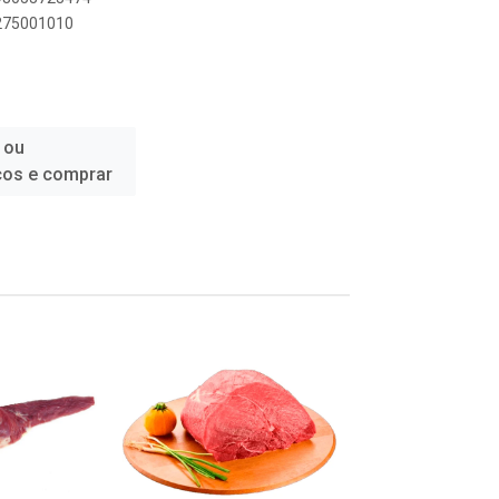
4275001010
 ou
ços e comprar