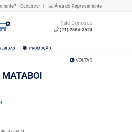
|
cliente? - Cadastrar
Área do Representante
Fale Conosco
0
(21) 2584-3524
BEBIDAS
PROMOÇÃO
VOLTAR
 MATABOI
l
898053723474