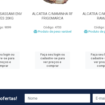
 SASSAMI ENV
ALCATRA C/MAMINHA RF
ALCATRA C/M
VES 20KG
FRIGOMARCA
RAM
go: 9099
Código: 4733
Código:
Produto de peso variável
Produto de p
u login ou
Faça seu login ou
Faça seu 
re-se para
cadastre-se para
cadastre-
preços e
ver preços e
ver pre
mprar
comprar
comp
ofertas!