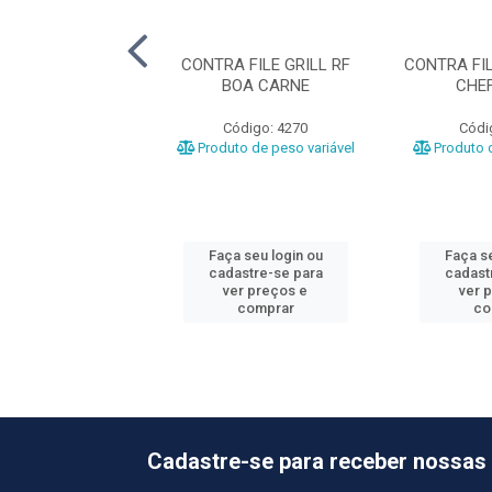
OLE RF ESTRELA
CONTRA FILE GRILL RF
CONTRA FIL
BOA CARNE
CHEF
ódigo: 1025
Código: 4270
Códi
o de peso variável
Produto de peso variável
Produto d
 seu login ou
Faça seu login ou
Faça se
astre-se para
cadastre-se para
cadast
er preços e
ver preços e
ver 
comprar
comprar
co
Cadastre-se para receber nossas 