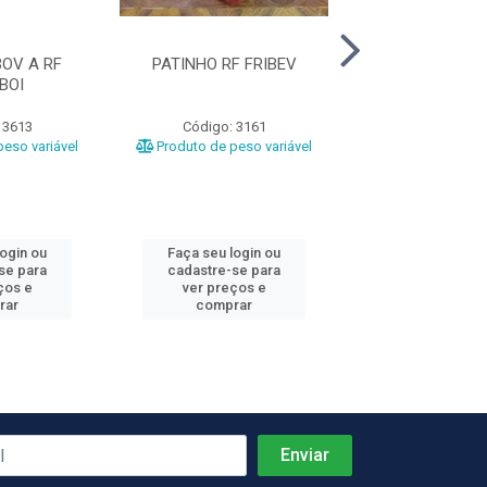
OV A RF
PATINHO RF FRIBEV
COXAO MOLE RF
BOI
 3613
Código: 3161
Código: 10
eso variável
Produto de peso variável
Produto de peso
login ou
Faça seu login ou
Faça seu log
se para
cadastre-se para
cadastre-se 
ços e
ver preços e
ver preços
rar
comprar
comprar