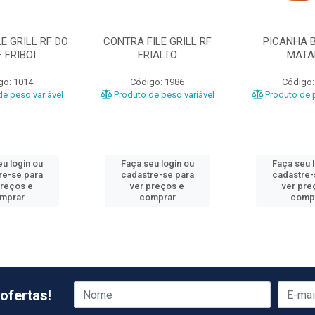
E GRILL RF DO
CONTRA FILE GRILL RF
PICANHA B
 FRIBOI
FRIALTO
MATA
go: 1014
Código: 1986
Código:
e peso variável
Produto de peso variável
Produto de p
u login ou
Faça seu login ou
Faça seu 
re-se para
cadastre-se para
cadastre-
preços e
ver preços e
ver pre
mprar
comprar
comp
ofertas!