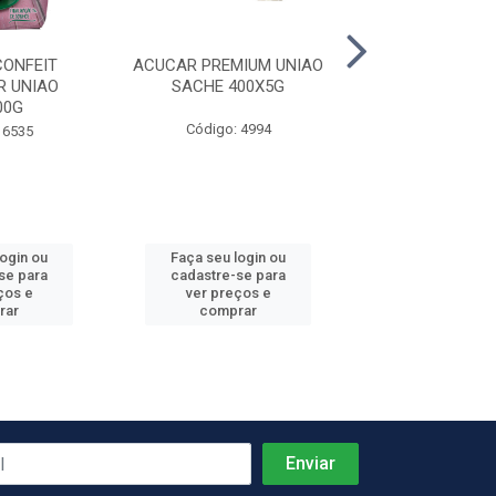
ONFEIT
ACUCAR PREMIUM UNIAO
ACUCAR CRI
 UNIAO
SACHE 400X5G
ORGANICO UNIA
00G
Código: 4994
Código: 65
 6535
login ou
Faça seu login ou
Faça seu log
se para
cadastre-se para
cadastre-se 
ços e
ver preços e
ver preços
rar
comprar
comprar