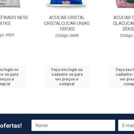
EFINADO NEVE
ACUCAR CRISTAL
ACUCAR C
0X1KG
CRISTALCUCAR UNIAO
GLACUCAR
10X1KG
20X5
go: 6520
Código: 6699
Código:
u login ou
Faça seu login ou
Faça seu 
re-se para
cadastre-se para
cadastre-
preços e
ver preços e
ver pre
mprar
comprar
comp
ofertas!