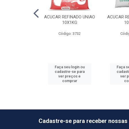
CAR CRISTAL
ACUCAR REFINADO UNIAO
ACUCAR R
O UNIAO 10X1KG
10X1KG
1
ódigo: 6536
Código: 3732
Códi
 seu login ou
Faça seu login ou
Faça se
astre-se para
cadastre-se para
cadast
er preços e
ver preços e
ver 
comprar
comprar
co
Cadastre-se para receber nossas 