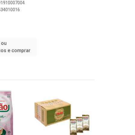
891910007004
6534010016
 ou
ços e comprar