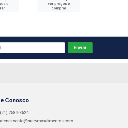
ços e
ver preços e
ver preços
rar
comprar
comprar
le Conosco
(21) 2584-3524
atendimento@nutrymaxalimentos.com