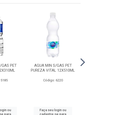
/GAS PET
AGUA MIN S/GAS PET
AGUA MIN C/G
2X310ML
PUREZA VITAL 12X510ML
MINALBA 12X
 5185
Código: 6220
Código: 51
login ou
Faça seu login ou
Faça seu log
se para
cadastre-se para
cadastre-se 