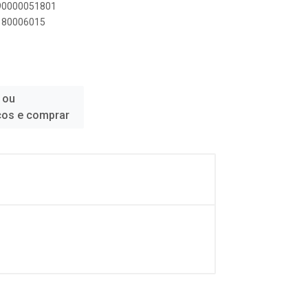
890000051801
5180006015
 ou
ços e comprar