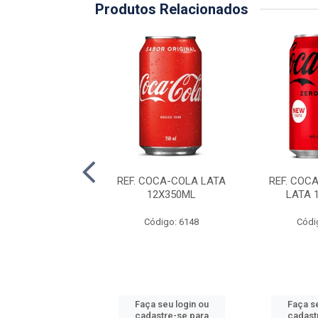
Produtos Relacionados
MIN C/GAS PET
REF. COCA-COLA LATA
REF. COC
LBA 12X310ML
12X350ML
LATA 
ódigo: 5176
Código: 6148
Códi
 seu login ou
Faça seu login ou
Faça se
astre-se para
cadastre-se para
cadast