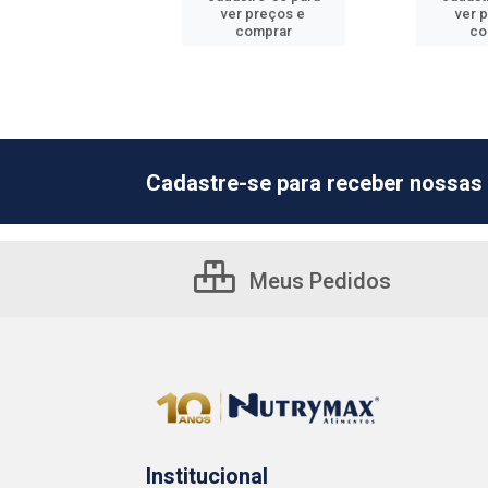
er preços e
ver preços e
ver 
comprar
comprar
co
Cadastre-se para receber nossas 
Meus Pedidos
Institucional