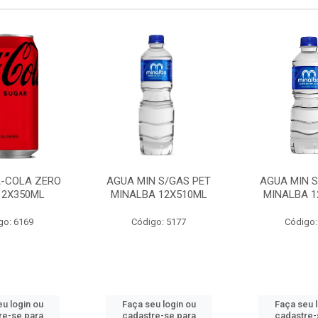
A-COLA ZERO
AGUA MIN S/GAS PET
AGUA MIN S
12X350ML
MINALBA 12X510ML
MINALBA 1
go: 6169
Código: 5177
Código:
u login ou
Faça seu login ou
Faça seu 
re-se para
cadastre-se para
cadastre-