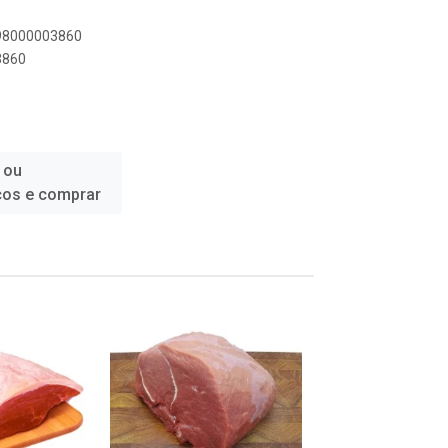
898000003860
3860
 ou
ços e comprar