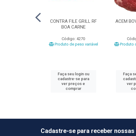
OLE RF ESTRELA
CONTRA FILE GRILL RF
ACEM BOV
BOA CARNE
ódigo: 1025
Código: 4270
Códi
o de peso variável
Produto de peso variável
Produto d
 seu login ou
Faça seu login ou
Faça se
astre-se para
cadastre-se para
cadast
er preços e
ver preços e
ver 
comprar
comprar
co
Cadastre-se para receber nossas 