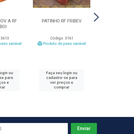
OV A RF
PATINHO RF FRIBEV
COXAO MOLE RF
BOI
 3613
Código: 3161
Código: 10
eso variável
Produto de peso variável
Produto de peso
login ou
Faça seu login ou
Faça seu log
se para
cadastre-se para
cadastre-se 
ços e
ver preços e
ver preços
rar
comprar
comprar