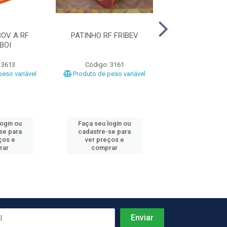
OV A RF
PATINHO RF FRIBEV
COXAO MOLE RF
BOI
 3613
Código: 3161
Código: 10
eso variável
Produto de peso variável
Produto de peso
login ou
Faça seu login ou
Faça seu log
se para
cadastre-se para
cadastre-se 
ços e
ver preços e
ver preços
rar
comprar
comprar