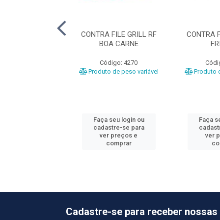
OLE RF ESTRELA
CONTRA FILE GRILL RF
CONTRA F
BOA CARNE
FR
ódigo: 1025
Código: 4270
Códi
o de peso variável
Produto de peso variável
Produto d
 seu login ou
Faça seu login ou
Faça se
astre-se para
cadastre-se para
cadast
er preços e
ver preços e
ver 
comprar
comprar
co
Cadastre-se para receber nossas 