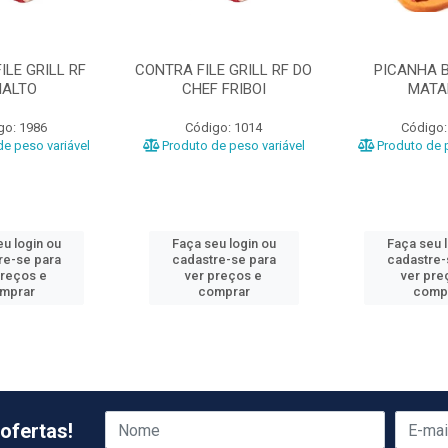
ILE GRILL RF
CONTRA FILE GRILL RF DO
PICANHA B
IALTO
CHEF FRIBOI
MATA
go: 1986
Código: 1014
Código:
e peso variável
Produto de peso variável
Produto de p
u login ou
Faça seu login ou
Faça seu 
re-se para
cadastre-se para
cadastre-
preços e
ver preços e
ver pre
mprar
comprar
comp
ofertas!