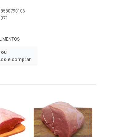
898580790106
3371
ALIMENTOS
 ou
ços e comprar