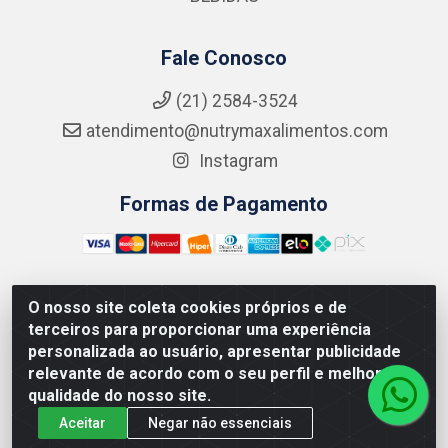
Fale Conosco
(21) 2584-3524
atendimento@nutrymaxalimentos.com
Instagram
Formas de Pagamento
O nosso site coleta cookies próprios e de
NUTRY MAX COMÉRCIO DE PRODUTOS ALIMENTICIOS
terceiros para proporcionar uma experiência
LTDA - RUA DO FEIJÃO, 721 PENHA CIRCULAR/RJ -
personalizada ao usuário, apresentar publicidade
CNPJ: 15.796.122/0001-03
relevante de acordo com o seu perfil e melhorar a
qualidade do nosso site.
Aceitar
Negar não essenciais