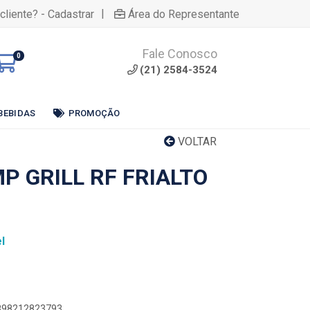
|
cliente? - Cadastrar
Área do Representante
Fale Conosco
0
(21) 2584-3524
BEBIDAS
PROMOÇÃO
VOLTAR
P GRILL RF FRIALTO
l
7898212823793