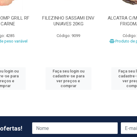
OMP GRILL RF
FILEZINHO SASSAMI ENV
ALCATRA C/M
 CARNE
UNIAVES 20KG
FRIGO
go: 4285
Código: 9099
Código:
e peso variável
Produto de p
u login ou
Faça seu login ou
Faça seu 
re-se para
cadastre-se para
cadastre-
preços e
ver preços e
ver pre
mprar
comprar
comp
ofertas!