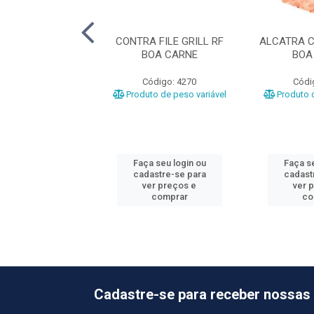
EM BOV RF
CONTRA FILE GRILL RF
ALCATRA C
OPERFRIGU
BOA CARNE
BOA
ódigo: 5104
Código: 4270
Códi
o de peso variável
Produto de peso variável
Produto d
 seu login ou
Faça seu login ou
Faça se
astre-se para
cadastre-se para
cadast
er preços e
ver preços e
ver 
comprar
comprar
co
Cadastre-se para receber nossas 