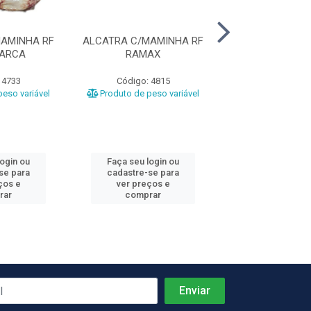
AMINHA RF
ALCATRA C/MAMINHA RF
ACEM BOV
MARCA
RAMAX
COOPERFR
 4733
Código: 4815
Código: 51
eso variável
Produto de peso variável
Produto de peso
login ou
Faça seu login ou
Faça seu log
se para
cadastre-se para
cadastre-se 
ços e
ver preços e
ver preços
rar
comprar
comprar