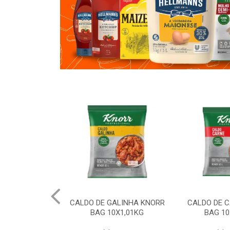
ALINHA KNORR
CALDO DE CARNE KNORR
AMIDO DE M
0X1,01KG
BAG 10X1,01KG
20