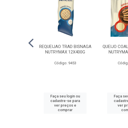
 HELLMANNS
REQUEIJAO TRAD BISNAGA
QUEIJO COA
K 12X1KG
NUTRYMAX 12X400G
NUTRYMA
o: 6478
Código: 9453
Códig
u login ou
Faça seu login ou
Faça seu
e-se para
cadastre-se para
cadastr
reços e
ver preços e
ver p
mprar
comprar
com