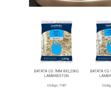
 9MM 6X2,5KG
BATATA CG 7MM 8X2,25KG
BATATA CG 
 LAMBWEST
LAMBWESTON
LAMB
o: 9035
Código: 7187
Códig