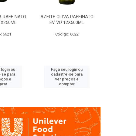
A RAFFINATO
AZEITE OLIVA RAFFINATO
AZEITE OLIV
2X250ML
EV VD 12X500ML
EV PET
: 6621
Código: 6622
Código
 login ou
Faça seu login ou
Faça seu 
-se para
cadastre-se para
cadastre
eços e
ver preços e
ver pr
prar
comprar
comp