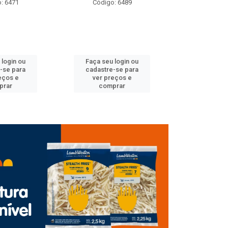
: 6489
Código: 6614
Código
 login ou
Faça seu login ou
Faça seu 
-se para
cadastre-se para
cadastre
eços e
ver preços e
ver pr
prar
comprar
comp