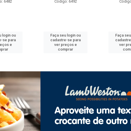
o: 6492
Código: 6471
Código
 login ou
Faça seu login ou
Faça seu
e-se para
cadastre-se para
cadastre
reços e
ver preços e
ver pr
prar
comprar
com