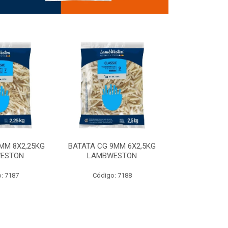
MM 8X2,25KG
BATATA CG 9MM 6X2,5KG
BATATA CG 9
ESTON
LAMBWESTON
STEALTH 
: 7187
Código: 7188
Código