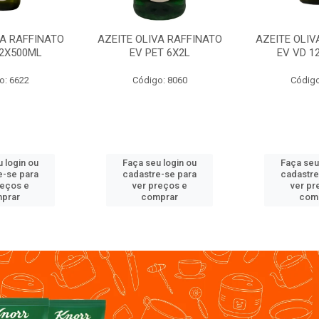
VA RAFFINATO
AZEITE OLIVA RAFFINATO
AZEITE OLIV
12X500ML
EV PET 6X2L
EV VD 1
o: 6622
Código: 8060
Código
 login ou
Faça seu login ou
Faça seu
e-se para
cadastre-se para
cadastre
reços e
ver preços e
ver pr
prar
comprar
com