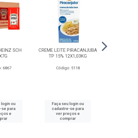
HEINZ SCH
CREME LEITE PIRACANJUBA
CREME LEITE
X7G
TP 15% 12X1,03KG
15% 24
: 6867
Código: 5118
Código
 login ou
Faça seu login ou
Faça seu 
-se para
cadastre-se para
cadastre
eços e
ver preços e
ver pr
prar
comprar
comp