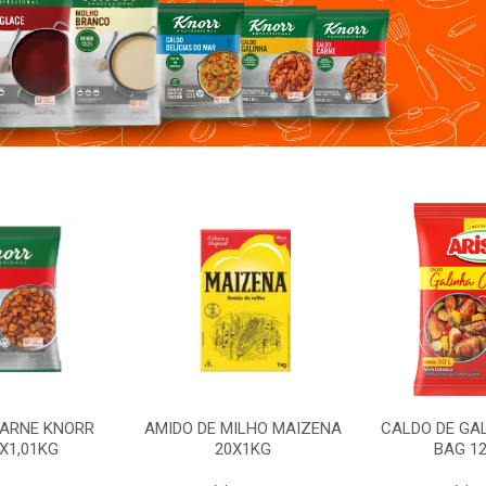
ILHO MAIZENA
CALDO DE GALINHA ARISCO
MOLHO SHOY
X1KG
BAG 12X850G
12