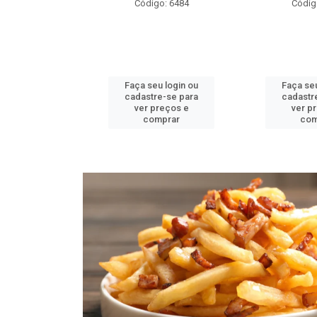
o: 6484
Código: 6482
Códig
u login ou
Faça seu login ou
Faça seu
e-se para
cadastre-se para
cadastr
reços e
ver preços e
ver p
mprar
comprar
com