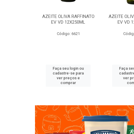
VA RAFFINATO
AZEITE OLIVA RAFFINATO
AZEITE OLI
ET 6X2L
EV VD 12X250ML
EV VD 
o: 8060
Código: 6621
Códig
u login ou
Faça seu login ou
Faça seu
e-se para
cadastre-se para
cadastr
reços e
ver preços e
ver p
mprar
comprar
com