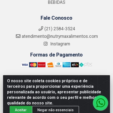
BEBIDAS
Fale Conosco
(21) 2584-3524
atendimento@nutrymaxalimentos.com
Instagram
Formas de Pagamento
O nosso site coleta cookies próprios e de
NUTRY MAX COMÉRCIO DE PRODUTOS ALIMENTICIOS
terceiros para proporcionar uma experiência
LTDA - RUA DO FEIJÃO, 721 PENHA CIRCULAR/RJ -
personalizada ao usuário, apresentar publicidade
CNPJ: 15.796.122/0001-03
relevante de acordo com o seu perfil e melhorar a
qualidade do nosso site.
Aceitar
Negar não essenciais