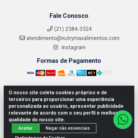
Fale Conosco
(21) 2584-3524
atendimento@nutrymaxalimentos.com
Instagram
Formas de Pagamento
O nosso site coleta cookies próprios e de
NUTRY MAX COMÉRCIO DE PRODUTOS ALIMENTICIOS
terceiros para proporcionar uma experiência
LTDA - RUA DO FEIJÃO, 721 PENHA CIRCULAR/RJ -
personalizada ao usuário, apresentar publicidade
CNPJ: 15.796.122/0001-03
relevante de acordo com o seu perfil e melhorar a
qualidade do nosso site.
Aceitar
Negar não essenciais
Preferências de Cookies