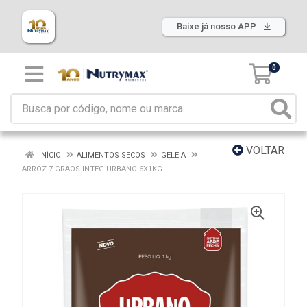
Baixe já nosso APP
0
VOLTAR
INÍCIO
ALIMENTOS SECOS
GELEIA
ARROZ 7 GRAOS INTEG URBANO 6X1KG