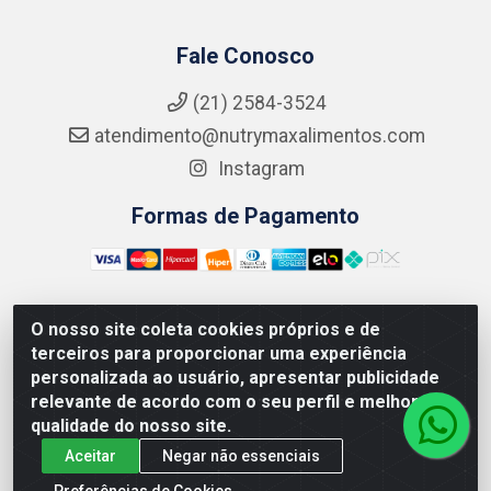
Fale Conosco
(21) 2584-3524
atendimento@nutrymaxalimentos.com
Instagram
Formas de Pagamento
O nosso site coleta cookies próprios e de
NUTRY MAX COMÉRCIO DE PRODUTOS ALIMENTICIOS
terceiros para proporcionar uma experiência
LTDA - RUA DO FEIJÃO, 721 PENHA CIRCULAR/RJ -
personalizada ao usuário, apresentar publicidade
CNPJ: 15.796.122/0001-03
relevante de acordo com o seu perfil e melhorar a
qualidade do nosso site.
Aceitar
Negar não essenciais
Preferências de Cookies