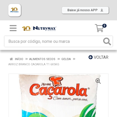
Baixe já nosso APP
0
VOLTAR
INÍCIO
ALIMENTOS SECOS
GELEIA
ARROZ BRANCO CACAROLA T1 6X5KG