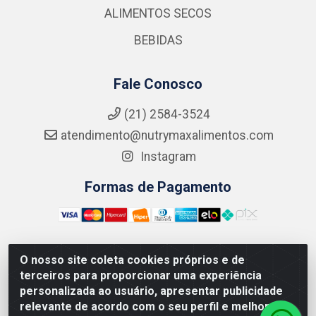
ALIMENTOS SECOS
BEBIDAS
Fale Conosco
(21) 2584-3524
atendimento@nutrymaxalimentos.com
Instagram
Formas de Pagamento
O nosso site coleta cookies próprios e de
NUTRY MAX COMÉRCIO DE PRODUTOS ALIMENTICIOS
terceiros para proporcionar uma experiência
LTDA - RUA DO FEIJÃO, 721 PENHA CIRCULAR/RJ -
personalizada ao usuário, apresentar publicidade
CNPJ: 15.796.122/0001-03
relevante de acordo com o seu perfil e melhorar a