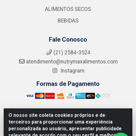
ALIMENTOS SECOS
BEBIDAS
Fale Conosco
(21) 2584-3524
atendimento@nutrymaxalimentos.com
Instagram
Formas de Pagamento
O nosso site coleta cookies próprios e de
NUTRY MAX COMÉRCIO DE PRODUTOS ALIMENTICIOS
terceiros para proporcionar uma experiência
LTDA - RUA DO FEIJÃO, 721 PENHA CIRCULAR/RJ -
personalizada ao usuário, apresentar publicidade
CNPJ: 15.796.122/0001-03
relevante de acordo com o seu perfil e melhorar a