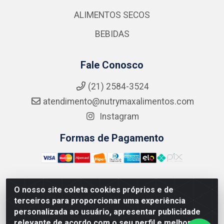
ALIMENTOS SECOS
BEBIDAS
Fale Conosco
(21) 2584-3524
atendimento@nutrymaxalimentos.com
Instagram
Formas de Pagamento
O nosso site coleta cookies próprios e de
NUTRY MAX COMÉRCIO DE PRODUTOS ALIMENTICIOS
terceiros para proporcionar uma experiência
LTDA - RUA DO FEIJÃO, 721 PENHA CIRCULAR/RJ -
personalizada ao usuário, apresentar publicidade
CNPJ: 15.796.122/0001-03
relevante de acordo com o seu perfil e melhorar a