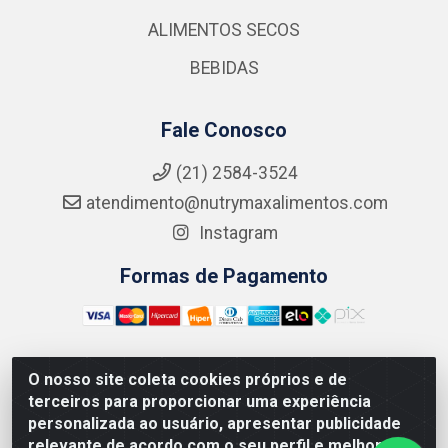
ALIMENTOS SECOS
BEBIDAS
Fale Conosco
(21) 2584-3524
atendimento@nutrymaxalimentos.com
Instagram
Formas de Pagamento
O nosso site coleta cookies próprios e de
NUTRY MAX COMÉRCIO DE PRODUTOS ALIMENTICIOS
terceiros para proporcionar uma experiência
LTDA - RUA DO FEIJÃO, 721 PENHA CIRCULAR/RJ -
personalizada ao usuário, apresentar publicidade
CNPJ: 15.796.122/0001-03
relevante de acordo com o seu perfil e melhorar a