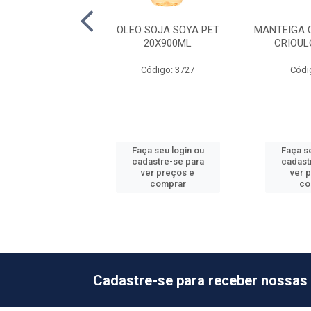
GODAO ELOGIATA
OLEO SOJA SOYA PET
MANTEIGA 
ET 4X5,1L
20X900ML
CRIOUL
ódigo: 3859
Código: 3727
Códi
 seu login ou
Faça seu login ou
Faça se
astre-se para
cadastre-se para
cadast
er preços e
ver preços e
ver 
comprar
comprar
co
Cadastre-se para receber nossas 