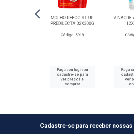
DE CARNE KNORR
MOLHO REFOG ST UP
VINAGRE 
 10X1,01KG
PREDILECTA 32X300G
12
ódigo: 6482
Código: 5918
Códi
 seu login ou
Faça seu login ou
Faça se
astre-se para
cadastre-se para
cadast
er preços e
ver preços e
ver 
comprar
comprar
co
Cadastre-se para receber nossas 