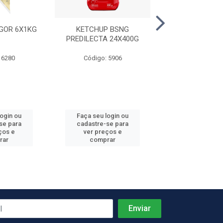
GOR 6X1KG
KETCHUP BSNG
CALDO DE CARN
PREDILECTA 24X400G
BAG 10X1,
 6280
Código: 5906
Código: 64
login ou
Faça seu login ou
Faça seu log
se para
cadastre-se para
cadastre-se 
ços e
ver preços e
ver preços
rar
comprar
comprar