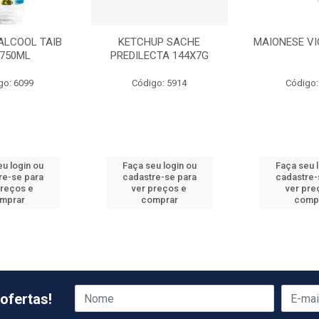
ALCOOL TAIB
KETCHUP SACHE
MAIONESE VI
X750ML
PREDILECTA 144X7G
go: 6099
Código: 5914
Código:
u login ou
Faça seu login ou
Faça seu 
re-se para
cadastre-se para
cadastre-
preços e
ver preços e
ver pre
mprar
comprar
comp
ofertas!