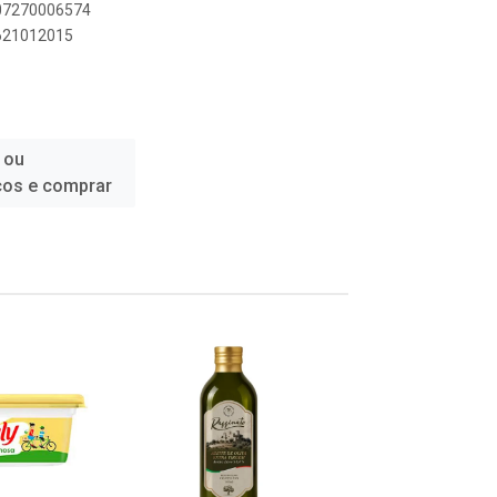
007270006574
6621012015
 ou
ços e comprar