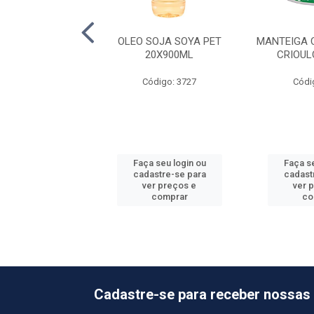
GODAO ELOGIATA
OLEO SOJA SOYA PET
MANTEIGA 
ET 4X5,1L
20X900ML
CRIOUL
ódigo: 3859
Código: 3727
Códi
 seu login ou
Faça seu login ou
Faça se
astre-se para
cadastre-se para
cadast
er preços e
ver preços e
ver 
comprar
comprar
co
Cadastre-se para receber nossas 