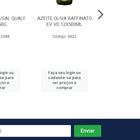
/SAL QUALY
AZEITE OLIVA RAFFINATO
OLEO ALGODAO 
50G
EV VD 12X500ML
PET 4X5,
 2384
Código: 6622
Código: 38
login ou
Faça seu login ou
Faça seu log
se para
cadastre-se para
cadastre-se 
ços e
ver preços e
ver preços
rar
comprar
comprar