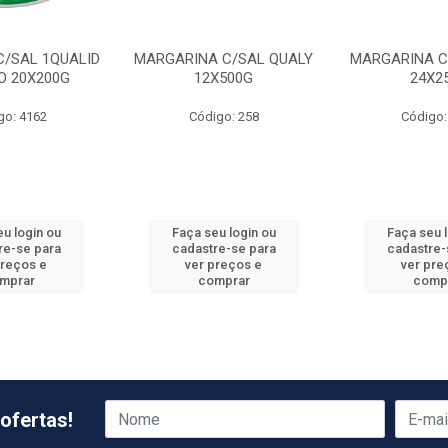
C/SAL 1QUALID
MARGARINA C/SAL QUALY
MARGARINA C
O 20X200G
12X500G
24X2
go: 4162
Código: 258
Código:
u login ou
Faça seu login ou
Faça seu 
re-se para
cadastre-se para
cadastre-
preços e
ver preços e
ver pre
mprar
comprar
comp
ofertas!