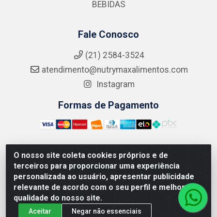
BEBIDAS
Fale Conosco
(21) 2584-3524
atendimento@nutrymaxalimentos.com
Instagram
Formas de Pagamento
O nosso site coleta cookies próprios e de
NUTRY MAX COMÉRCIO DE PRODUTOS ALIMENTICIOS
terceiros para proporcionar uma experiência
LTDA - RUA DO FEIJÃO, 721 PENHA CIRCULAR/RJ -
personalizada ao usuário, apresentar publicidade
CNPJ: 15.796.122/0001-03
relevante de acordo com o seu perfil e melhorar a
qualidade do nosso site.
Aceitar
Negar não essenciais