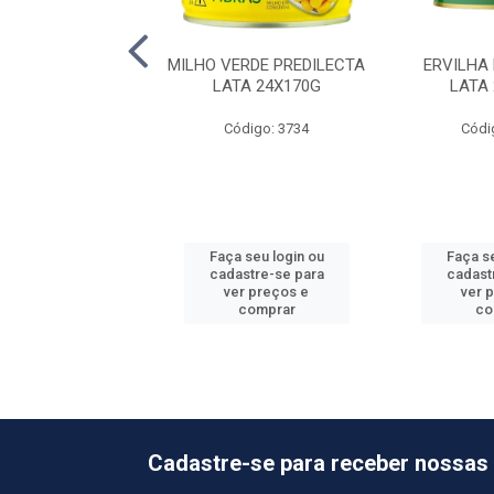
DESCASCADO RF
MILHO VERDE PREDILECTA
ERVILHA
 ALHO 10X1KG
LATA 24X170G
LATA
ódigo: 8148
Código: 3734
Códi
 seu login ou
Faça seu login ou
Faça se
astre-se para
cadastre-se para
cadast
er preços e
ver preços e
ver 
comprar
comprar
co
Cadastre-se para receber nossas 