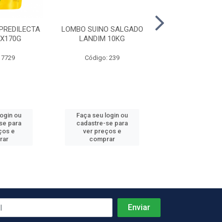
PREDILECTA
LOMBO SUINO SALGADO
ALHO DESCASC
2X170G
LANDIM 10KG
NOSSO ALHO 
 7729
Código: 239
Código: 81
login ou
Faça seu login ou
Faça seu log
se para
cadastre-se para
cadastre-se 
ços e
ver preços e
ver preços
rar
comprar
comprar