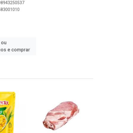
898943250537
6583001010
 ou
ços e comprar