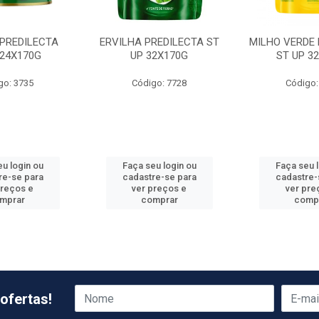
 PREDILECTA
ERVILHA PREDILECTA ST
MILHO VERDE 
 24X170G
UP 32X170G
ST UP 3
go: 3735
Código: 7728
Código:
u login ou
Faça seu login ou
Faça seu 
re-se para
cadastre-se para
cadastre-
preços e
ver preços e
ver pre
mprar
comprar
comp
ofertas!