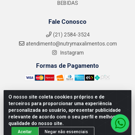
BEBIDAS
Fale Conosco
(21) 2584-3524
atendimento@nutrymaxalimentos.com
Instagram
Formas de Pagamento
O nosso site coleta cookies próprios e de
NUTRY MAX COMÉRCIO DE PRODUTOS ALIMENTICIOS
terceiros para proporcionar uma experiência
LTDA - RUA DO FEIJÃO, 721 PENHA CIRCULAR/RJ -
personalizada ao usuário, apresentar publicidade
CNPJ: 15.796.122/0001-03
relevante de acordo com o seu perfil e melhorar a
qualidade do nosso site.
Aceitar
Negar não essenciais