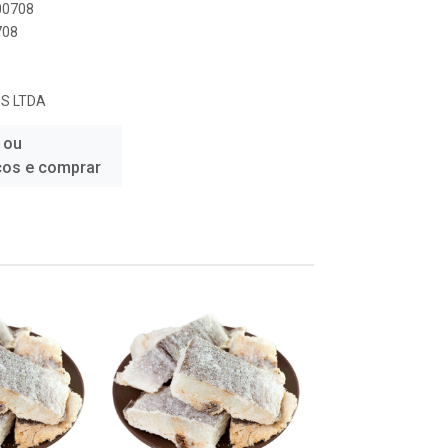
000708
708
S LTDA
 ou
ços e comprar