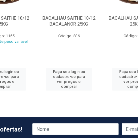
SAITHE 10/12
BACALHAU SAITHE 10/12
BACALHAU SA
5KG
BACALANOR 25KG
25K
go: 1155
Código: 836
Código:
e peso variável
u login ou
Faça seu login ou
Faça seu 
re-se para
cadastre-se para
cadastre-
preços e
ver preços e
ver pre
mprar
comprar
comp
ofertas!