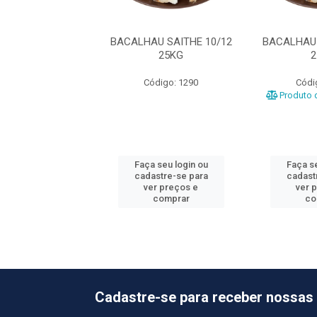
U SAITHE 10/12
BACALHAU SAITHE 10/12
BACALHAU 
LANOR 25KG
25KG
2
ódigo: 836
Código: 1290
Códi
Produto d
 seu login ou
Faça seu login ou
Faça se
astre-se para
cadastre-se para
cadast
er preços e
ver preços e
ver 
comprar
comprar
co
Cadastre-se para receber nossas 