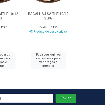
ITHE 10/12
BACALHAU SAITHE 10/12
BACALHAU SAIT
G
25KG
BACALANOR
 1290
Código: 1155
Código: 8
Produto de peso variável
login ou
Faça seu login ou
Faça seu log
se para
cadastre-se para
cadastre-se 
ços e
ver preços e
ver preços
rar
comprar
comprar