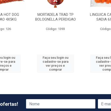
HA HOT DOG
MORTADELA TRAD TP
LINGUICA C
GAO 4X5KG
BOLOGNELLA PERDIGAO
SADIA 6
go: 126
Código: 1393
Código
u login ou
Faça seu login ou
Faça seu 
re-se para
cadastre-se para
cadastre-
preços e
ver preços e
ver pre
mprar
comprar
comp
ofertas!