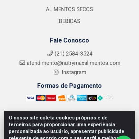
ALIMENTOS SECOS
BEBIDAS
Fale Conosco
(21) 2584-3524
atendimento@nutrymaxalimentos.com
Instagram
Formas de Pagamento
O nosso site coleta cookies próprios e de
NUTRY MAX COMÉRCIO DE PRODUTOS ALIMENTICIOS
terceiros para proporcionar uma experiência
LTDA - RUA DO FEIJÃO, 721 PENHA CIRCULAR/RJ -
personalizada ao usuário, apresentar publicidade
CNPJ: 15.796.122/0001-03
relevante de acordo com o seu perfil e melhorar a