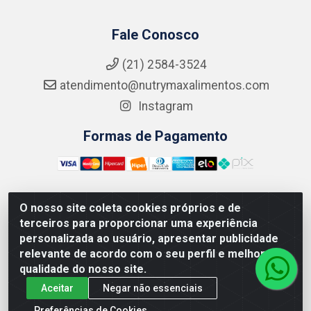
Fale Conosco
(21) 2584-3524
atendimento@nutrymaxalimentos.com
Instagram
Formas de Pagamento
O nosso site coleta cookies próprios e de
NUTRY MAX COMÉRCIO DE PRODUTOS ALIMENTICIOS
terceiros para proporcionar uma experiência
LTDA - RUA DO FEIJÃO, 721 PENHA CIRCULAR/RJ -
personalizada ao usuário, apresentar publicidade
CNPJ: 15.796.122/0001-03
relevante de acordo com o seu perfil e melhorar a
qualidade do nosso site.
Aceitar
Negar não essenciais
Preferências de Cookies