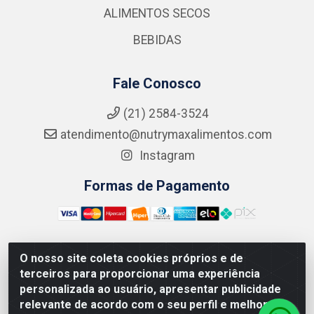
ALIMENTOS SECOS
BEBIDAS
Fale Conosco
(21) 2584-3524
atendimento@nutrymaxalimentos.com
Instagram
Formas de Pagamento
O nosso site coleta cookies próprios e de
NUTRY MAX COMÉRCIO DE PRODUTOS ALIMENTICIOS
terceiros para proporcionar uma experiência
LTDA - RUA DO FEIJÃO, 721 PENHA CIRCULAR/RJ -
personalizada ao usuário, apresentar publicidade
CNPJ: 15.796.122/0001-03
relevante de acordo com o seu perfil e melhorar a