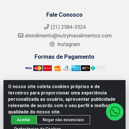
Fale Conosco
(21) 2584-3524
atendimento@nutrymaxalimentos.com
Instagram
Formas de Pagamento
O nosso site coleta cookies próprios e de
NUTRY MAX COMÉRCIO DE PRODUTOS ALIMENTICIOS
terceiros para proporcionar uma experiência
LTDA - RUA DO FEIJÃO, 721 PENHA CIRCULAR/RJ -
personalizada ao usuário, apresentar publicidade
CNPJ: 15.796.122/0001-03
relevante de acordo com o seu perfil e melhorar a
qualidade do nosso site.
Aceitar
Negar não essenciais
Preferências de Cookies